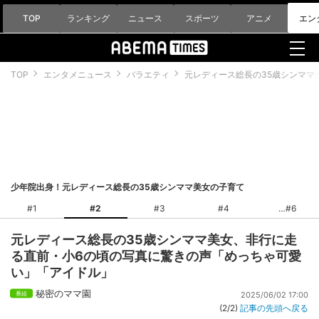
TOP
ランキング
ニュース
スポーツ
アニメ
エン
TOP
エンタメニュース
バラエティ
元レディース総長の35歳シンママ
少年院出身！元レディース総長の35歳シンママ美女の子育て
#1
#2
#3
#4
#6
元レディース総長の35歳シンママ美女、非行に走
る直前・小6の頃の写真に驚きの声「めっちゃ可愛
い」「アイドル」
秘密のママ園
2025/06/02 17:00
(2/2)
記事の先頭へ戻る