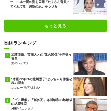
ー・山本一賢の姿を公開「たくさん背負っ
てくれてる」感謝の思いをつづる
もっと見る
番組ランキング
加護亜依、芸能人との“体の関係”を赤裸々
告白
愛のハイエナ
“体重72キロの北川景子”ぽっちゃり体型公
表の理由
ななにー 地下ABEMA
「ゴミ屋敷」「孤独死」布川敏和の離婚後
の絶望生活
ABEMAエンタメ