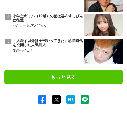
小学生ギャル（12歳）の登校姿＆すっぴん
に衝撃
ななにー 地下ABEMA
「人殺す以外は全部やってきた」総長時代
を公開した人気芸人
愛のハイエナ
もっと見る
Twit
ter