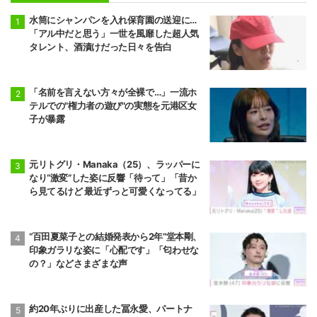
水筒にシャンパンを入れ保育園の送迎に…
「アル中だと思う」一世を風靡した超人気
タレント、酒漬けだった日々を告白
「名前を言えない方々が全裸で…」一流ホ
テルでの"権力者の遊び"の実態を元港区女
子が暴露
元リトグリ・Manaka（25）、ラッパーに
なり“激変”した姿に反響「待って」「昔か
ら見てるけど 最近ずっと可愛くなってる」
“百田夏菜子との結婚発表から2年”堂本剛、
印象ガラリな姿に「心配です」「匂わせな
の？」などさまざまな声
約20年ぶりに出産した冨永愛、パートナ