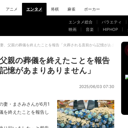
アニメ
エンタメ
将棋
麻雀
ポーカー
エンタメ総合
バラエティ
映画
音楽
HIPHOP
妻、父親の葬儀を終えたことを報告「火葬される直前から記憶があまりあり
父親の葬儀を終えたことを報告
ら記憶があまりありません」
2025/06/03 07:30
妻・まさみさんが6月1
儀を終えたことを報告し