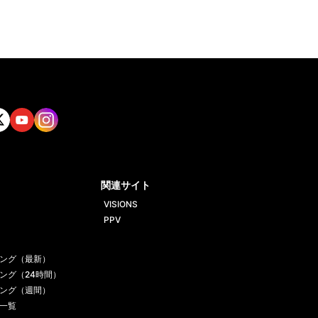
tt
Yout
Insta
ube
gram
関連サイト
VISIONS
PPV
ング（最新）
ング（24時間）
ング（週間）
一覧