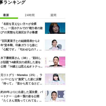
事ランキング
最新
24時間
週間
「名前を言えない方々が全裸
で…」一流ホテルでの"権力者の遊
び"の実態を元港区女子が暴露
“百田夏菜子との結婚発表から2
年”堂本剛、印象ガラリな姿に
「心配です」「匂わせなの？」な
どさまざまな声
木下優樹菜さん（38）、“顔出し
が話題”14歳長女の成長した姿を
公開 「14歳とは思えぬオトナっぽ
さ」「優樹菜ちゃんにそっくりす
ぎる」など反響
元リトグリ・Manaka（25）、ラ
ッパーになり“激変”した姿に反響
「待って」「昔から見てるけど 最
近ずっと可愛くなってる」
約20年ぶりに出産した冨永愛、パ
ートナー・山本一賢の姿を公開
「たくさん背負ってくれてる」感
謝の思いをつづる