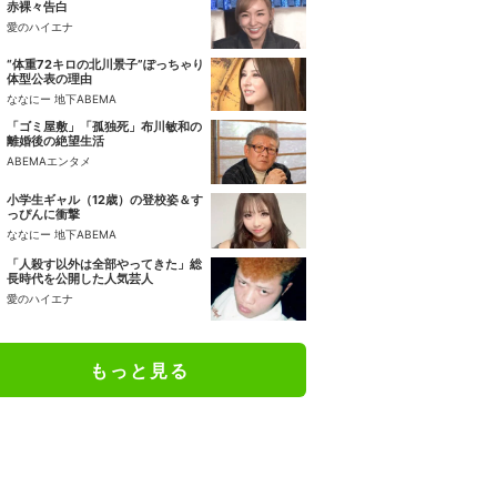
赤裸々告白
愛のハイエナ
“体重72キロの北川景子”ぽっちゃり
体型公表の理由
ななにー 地下ABEMA
「ゴミ屋敷」「孤独死」布川敏和の
離婚後の絶望生活
ABEMAエンタメ
小学生ギャル（12歳）の登校姿＆す
っぴんに衝撃
ななにー 地下ABEMA
「人殺す以外は全部やってきた」総
長時代を公開した人気芸人
愛のハイエナ
もっと見る