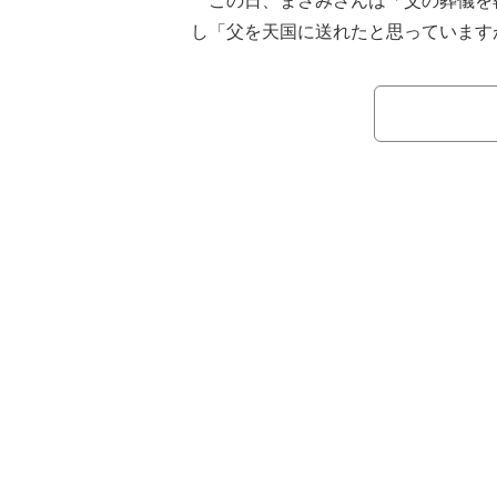
この日、まさみさんは「父の葬儀を
し「父を天国に送れたと思っています
ってるとはいえ自分の目の前から父の
うことにパニックになって正直、火葬
まりありません」と心境を吐露。「父
まった。父が笑った顔 父が喜んだ顔 
な顔 父が泣いた顔 父が寝ている顔 
「父のいろんな姿が脳裏に浮かんで離
た。