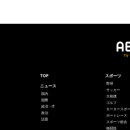
TOP
スポーツ
野球
ニュース
サッカー
国内
大相撲
国際
ゴルフ
経済・IT
モータースポ
政治
ボートレース
話題
スポーツ総合
格闘技