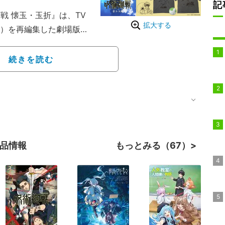
記
戦 懐玉・玉折』は、TV
拡大する
話）を再編集した劇場版作
たエピソードで、TV放送
続きを読む
いのFREAK'S STO
より感じれるように同色プ
ーション”原画”をプリ
るキャラクターが描かれた
展開される。
作品情報
もっとみる（67）