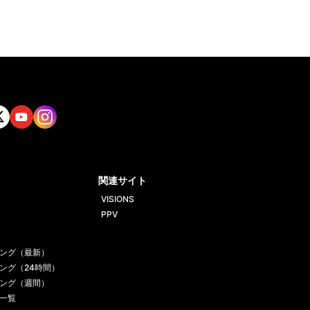
tt
Yout
Insta
ube
gram
関連サイト
VISIONS
PPV
ング（最新）
ング（24時間）
ング（週間）
一覧