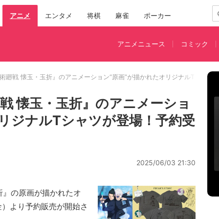
アニメ
エンタメ
将棋
麻雀
ポーカー
アニメニュース
コミック
呪術廻戦 懐玉・玉折』のアニメーション“原画”が描かれたオリジナルTシャツ
廻戦 懐玉・玉折』のアニメーショ
オリジナルTシャツが登場！予約受
2025/06/03 21:30
折』の原画が描かれたオ
金）より予約販売が開始さ