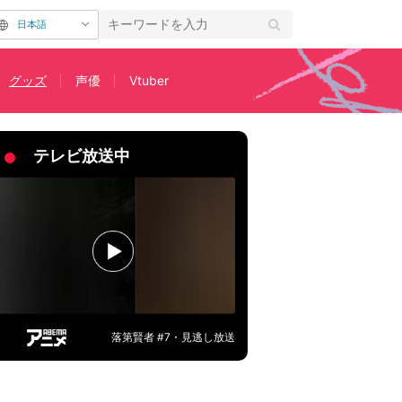
日本語
グッズ
声優
Vtuber
が登場！予約受付中
テレビ放送中
落第賢者 #7・見逃し放送