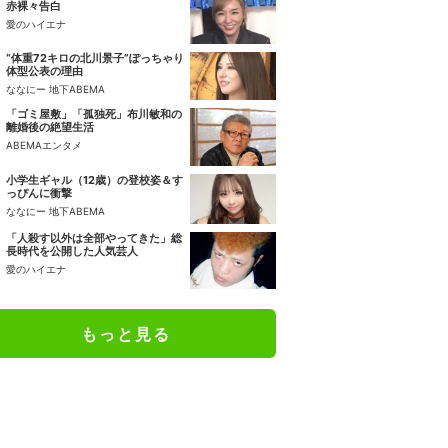
赤裸々告白
愛のハイエナ
“体重72キロの北川景子”ぽっちゃり
体型公表の理由
ななにー 地下ABEMA
「ゴミ屋敷」「孤独死」布川敏和の
離婚後の絶望生活
ABEMAエンタメ
小学生ギャル（12歳）の登校姿＆す
っぴんに衝撃
ななにー 地下ABEMA
「人殺す以外は全部やってきた」総
長時代を公開した人気芸人
愛のハイエナ
もっと見る