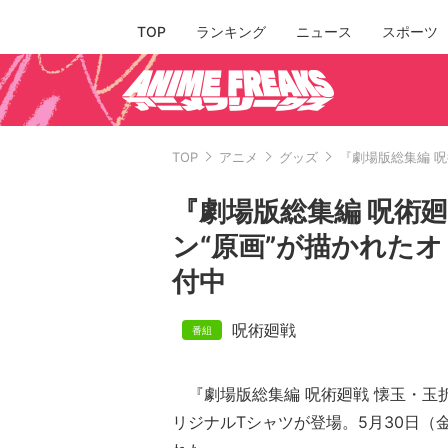
TOP
ランキング
ニュース
スポーツ
TOP
アニメ
グッズ
『劇場版総集編 
『劇場版総集編 呪術
ン“原画”が描かれた
付中
呪術廻戦
『劇場版総集編 呪術廻戦 懐玉・玉
リジナルTシャツが登場。5月30日（