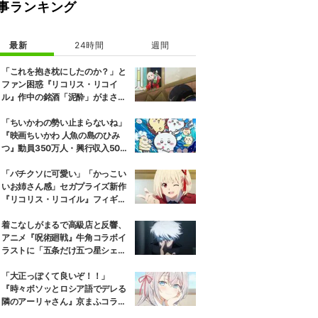
事ランキング
最新
24時間
週間
「これを抱き枕にしたのか？」と
ファン困惑『リコリス・リコイ
ル』作中の銘酒「泥酔」がまさか
の一升瓶サイズの抱き枕に
「ちいかわの勢い止まらないね」
『映画ちいかわ 人魚の島のひみ
つ』動員350万人・興行収入50億
円突破が大きな話題に
「バチクソに可愛い」「かっこい
いお姉さん感」セガプライズ新作
『リコリス・リコイル』フィギュ
ア解禁に反響続々
着こなしがまるで高級店と反響、
アニメ『呪術廻戦』牛角コラボイ
ラストに「五条だけ五つ星シェ
フ」
「大正っぽくて良いぞ！！」
『時々ボソッとロシア語でデレる
隣のアーリャさん』京まふコラボ
の特別衣装ビジュアルに絶賛の声