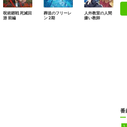
呪術廻戦 死滅回
葬送のフリーレ
人外教室の人間
游 前編
ン 2期
嫌い教師
番