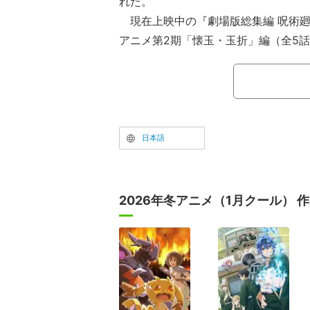
れた。
現在上映中の『劇場版総集編 呪術廻
アニメ第2期「懐玉・玉折」編（全5
品。五条悟と夏油傑の高専時代を描い
時にも大きな反響を呼んだ。
ピグメント加工を施した古着のような風合
REオリジナルTシャツに、”原画”を
リントで、作中の様々なシーンのアニメ
日本語
ントした特別な1着。ほかにも登場す
缶バッチとキーホルダーも原画仕様で
2026年冬アニメ（1月クール） 