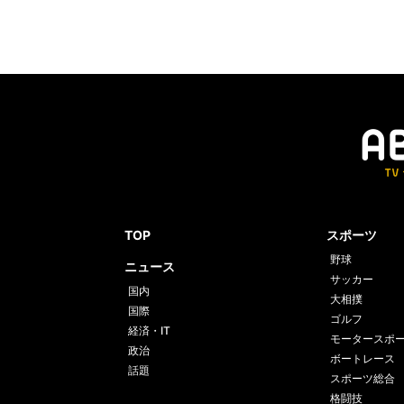
TOP
スポーツ
野球
ニュース
サッカー
国内
大相撲
国際
ゴルフ
経済・IT
モータースポ
政治
ボートレース
話題
スポーツ総合
格闘技