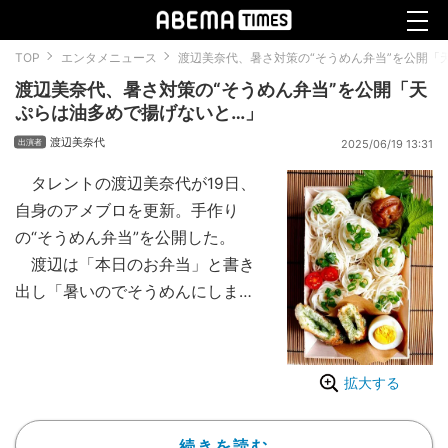
TOP
エンタメニュース
渡辺美奈代、暑さ対策の“そうめん弁当”を公開「
渡辺美奈代、暑さ対策の“そうめん弁当”を公開「天
ぷらは油多めで揚げないと…」
渡辺美奈代
2025/06/19 13:31
タレントの渡辺美奈代が19日、
自身のアメブロを更新。手作り
の“そうめん弁当”を公開した。
渡辺は「本日のお弁当」と書き
出し「暑いのでそうめんにしまし
た！」と、夏らしい手作り弁当を
公開した。また、「天ぷらはやは
り油多めで揚げないと綺麗に揚が
拡大する
らないですね〜反省…」と率直な
感想をつづった。
続きを読む