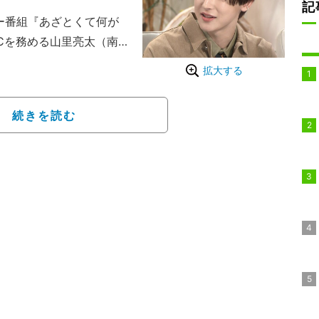
記
ー番組『あざとくて何が
Cを務める山里亮太（南
、ゲストとして村重杏
拡大する
が登場した。
オーディション企画「tim
続きを読む
に進出した浜川路己と本多大夢
5年5月に結成され大手企業
目される2人組だ。