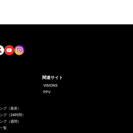
tt
Yout
Insta
ube
gram
関連サイト
VISIONS
PPV
ング（最新）
ング（24時間）
ング（週間）
一覧