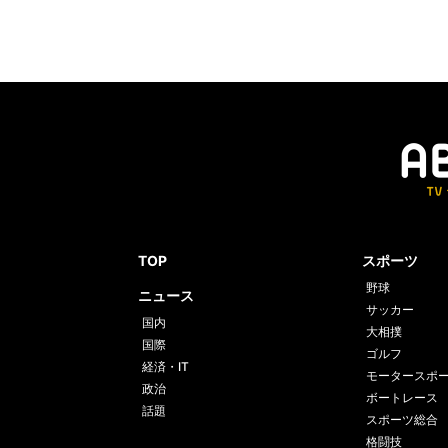
TOP
スポーツ
野球
ニュース
サッカー
国内
大相撲
国際
ゴルフ
経済・IT
モータースポ
政治
ボートレース
話題
スポーツ総合
格闘技