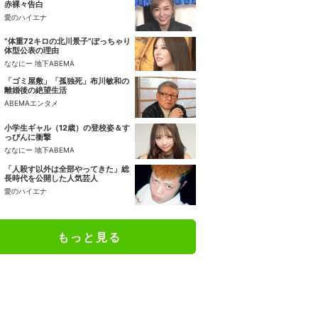
赤裸々告白
愛のハイエナ
“体重72キロの北川景子”ぽっちゃり
体型公表の理由
ななにー 地下ABEMA
「ゴミ屋敷」「孤独死」布川敏和の
離婚後の絶望生活
ABEMAエンタメ
小学生ギャル（12歳）の登校姿＆す
っぴんに衝撃
ななにー 地下ABEMA
「人殺す以外は全部やってきた」総
長時代を公開した人気芸人
愛のハイエナ
もっと見る