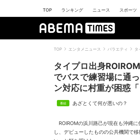
TOP
ランキング
ニュース
スポーツ
TOP
エンタメニュース
バラエティ
タ
タイプロ出身ROIR
でバスで練習場に通
ン対応に村重が困惑「
あざとくて何が悪いの？
ROIROMの浜川路己が現在も沖縄
し、デビューしたものの公共機関で移