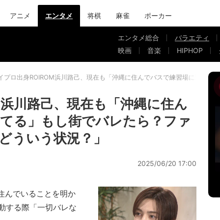
アニメ
エンタメ
将棋
麻雀
ポーカー
エンタメ総合
バラエティ
映画
音楽
HIPHOP
イプロ出身ROIROM浜川路己、現在も「沖縄に住んでバスで練習場に通っ
OM浜川路己、現在も「沖縄に住ん
ってる」もし街でバレたら？ファ
どういう状況？」
2025/06/20 17:00
に住んでいることを明か
動する際「一切バレな