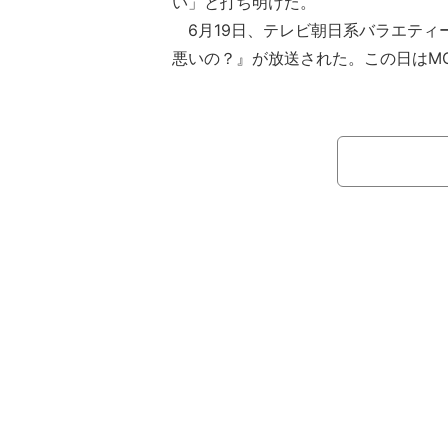
い」と打ち明けた。
6月19日、テレビ朝日系バラエティ
悪いの？』が放送された。この日はM
海キャンディーズ）と鈴木愛理のほか
奈、ROIROMの浜川路己、本多大夢
timeleszの追加メンバーを決定する
elesz project」にてファイナル
によるユニット・ROIROMは、202
のCMにも起用されるなど、今最も注