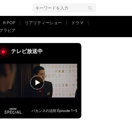
K-POP
リアリティーショー
ドラマ
グラビア
てる」もし街でバレたら？ファン対応に村重が困惑「どういう状況？」
テレビ放送中
バカンスの法則 Épisode 1~5