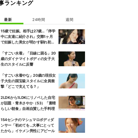
事ランキング
最新
24時間
週間
15歳で妊娠。相手は27歳…「停学
中に友達に紹介され」交際1ヶ月
で妊娠した美女が明かす馴れ初め
に「だいぶ危ねーよ！」小森純も
絶句
「すごい水着」「目線に困る」20
歳のダイナマイトボディの女子大
生のスタイルに反響
「すごい水着やな」20歳の現役女
子大生の国宝級スタイルに全員衝
撃「どこで支えてる？」
2LDKから1LDKにリノベした自宅
が話題・青木さやか（53）「素晴
らしい朝食」自画自賛した手料理
154センチのマシュマロボディダ
ンサー「初めてを…大事にとって
たから」イケメン男性にアピール