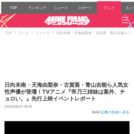
TOP
ランキング
ニュース
スポーツ
アニメ
エン
TOP
アニメ
ニュース
日向未南・天海由梨奈・古賀葵・青山吉能ら人
日向未南・天海由梨奈・古賀葵・青山吉能ら人気女
性声優が登壇！TVアニメ『帝乃三姉妹は案外、チ
ョロい。』先行上映イベントレポート
2025/06/21 18:18
(4/4)
記事の先頭へ戻る