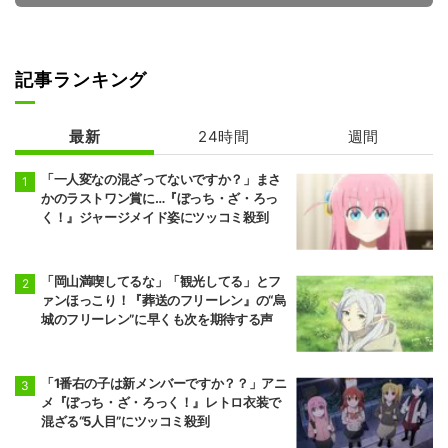
記事ランキング
ハイスクール！
真夜中ハートチ
奇面組
ューン
最新
24時間
週間
「一人変なの混ざってないですか？」まさ
かのラストワン賞に…『ぼっち・ざ・ろっ
く！』ジャージメイド姿にツッコミ殺到
「岡山満喫してるな」「観光してる」とフ
ァンほっこり！『葬送のフリーレン』の“烏
城のフリーレン”に早くも次を期待する声
「1番右の子は新メンバーですか？？」アニ
メ『ぼっち・ざ・ろっく！』レトロ衣装で
混ざる“5人目”にツッコミ殺到