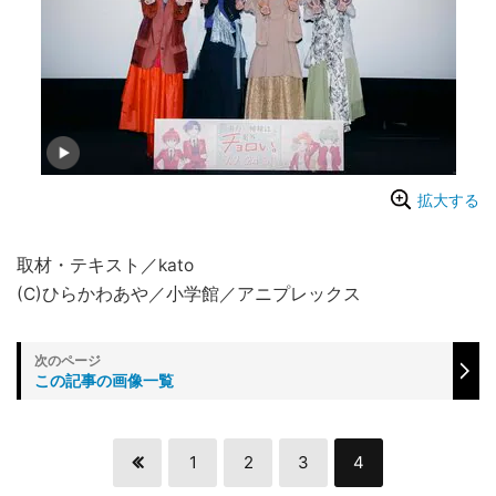
拡大する
取材・テキスト／kato
(C)ひらかわあや／小学館／アニプレックス
この記事の画像一覧
1
2
3
4