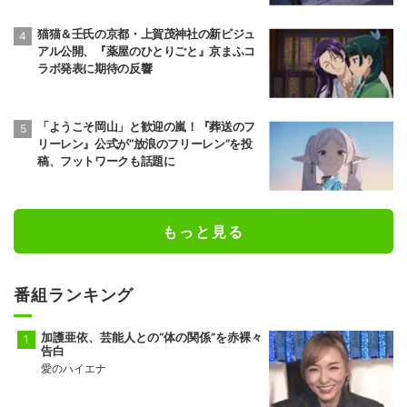
猫猫＆壬氏の京都・上賀茂神社の新ビジュ
アル公開、『薬屋のひとりごと』京まふコ
ラボ発表に期待の反響
「ようこそ岡山」と歓迎の嵐！『葬送のフ
リーレン』公式が“放浪のフリーレン”を投
稿、フットワークも話題に
もっと見る
番組ランキング
加護亜依、芸能人との“体の関係”を赤裸々
告白
愛のハイエナ