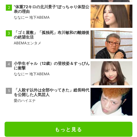
“体重72キロの北川景子”ぽっちゃり体型公
表の理由
ななにー 地下ABEMA
「ゴミ屋敷」「孤独死」布川敏和の離婚後
の絶望生活
ABEMAエンタメ
小学生ギャル（12歳）の登校姿＆すっぴん
に衝撃
ななにー 地下ABEMA
「人殺す以外は全部やってきた」総長時代
を公開した人気芸人
愛のハイエナ
もっと見る