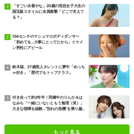
「すごい水着やな」20歳の現役女子大生の
国宝級スタイルに全員衝撃「どこで支えて
る？」
154センチのマシュマロボディダンサー
「初めてを…大事にとってたから」イケメ
ン男性にアピール
鈴木福、27歳美人タレントに夢中「めっち
ゃ好き」「歴代でもトップクラス」
付き合って約2年半！同棲中のりんか＆は
なみち「一緒にいないともう無理（笑）」
大きな喧嘩を経験…“別れの危機”を乗り越え
た恋人としての現在地
もっと見る