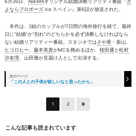
6月26日、
ABEMA
オリジナル結婚決断リアリティ番組『
さ
よならプロポーズ
via スペイン』第6話が放送された。
本作は、2組のカップルが7日間の海外旅行を経て、最終
日に“結婚”か“別れ”のどちらかを必ず決断しなければなら
ない結婚リアリティー番組。スタジオでは
さや香
・新山、
ヒコロヒー
、
藤本美貴
がMCを務めるほか、
桜田通
と
松村
沙友理
、山田優が見届け人として出演する。
「この人との子供が欲しいなと思ったから」
1
2
こんな記事も読まれています