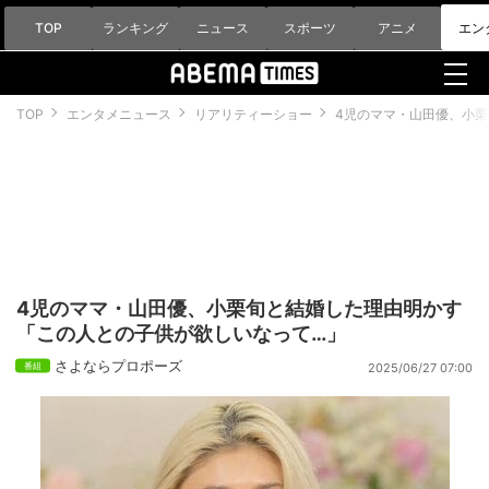
TOP
ランキング
ニュース
スポーツ
アニメ
エン
TOP
エンタメニュース
リアリティーショー
4児のママ・山田優、小
4児のママ・山田優、小栗旬と結婚した理由明かす
「この人との子供が欲しいなって…」
さよならプロポーズ
2025/06/27 07:00