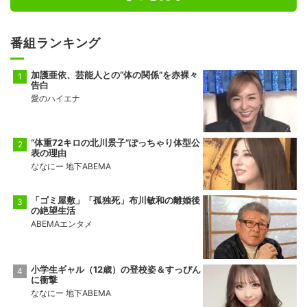
番組ランキング
加護亜依、芸能人との“体の関係”を赤裸々
告白
愛のハイエナ
“体重72キロの北川景子”ぽっちゃり体型公
表の理由
ななにー 地下ABEMA
「ゴミ屋敷」「孤独死」布川敏和の離婚後
の絶望生活
ABEMAエンタメ
小学生ギャル（12歳）の登校姿＆すっぴん
に衝撃
ななにー 地下ABEMA