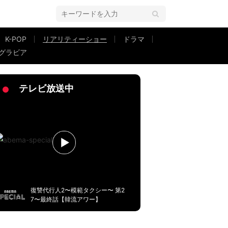
K-POP
リアリティーショー
ドラマ
グラビア
欲しいなって…」
テレビ放送中
復讐代行人2〜模範タクシー〜 第2
7〜最終話【韓流アワー】