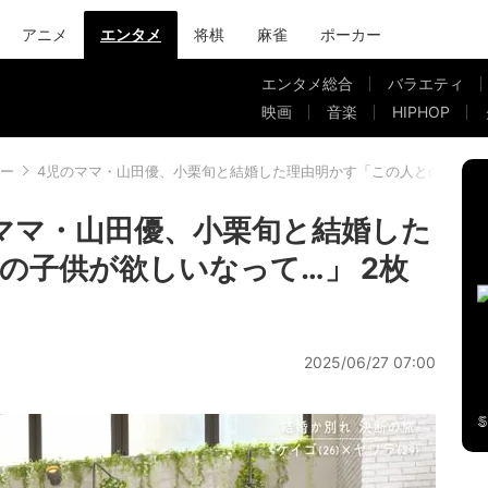
アニメ
エンタメ
将棋
麻雀
ポーカー
エンタメ総合
バラエティ
映画
音楽
HIPHOP
ー
4児のママ・山田優、小栗旬と結婚した理由明かす「この人との子供が
ママ・山田優、小栗旬と結婚した
の子供が欲しいなって…」 2枚
2025/06/27 07:00