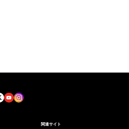
tt
Yout
Insta
ube
gram
関連サイト