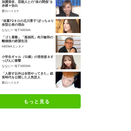
加護亜依、芸能人との“体の関係”を
赤裸々告白
愛のハイエナ
“体重72キロの北川景子”ぽっちゃり
体型公表の理由
ななにー 地下ABEMA
「ゴミ屋敷」「孤独死」布川敏和の
離婚後の絶望生活
ABEMAエンタメ
小学生ギャル（12歳）の登校姿＆す
っぴんに衝撃
ななにー 地下ABEMA
「人殺す以外は全部やってきた」総
長時代を公開した人気芸人
愛のハイエナ
もっと見る