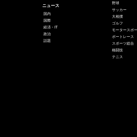
野球
ニュース
サッカー
国内
大相撲
国際
ゴルフ
経済・IT
モータースポ
政治
ボートレース
話題
スポーツ総合
格闘技
テニス
運営会社