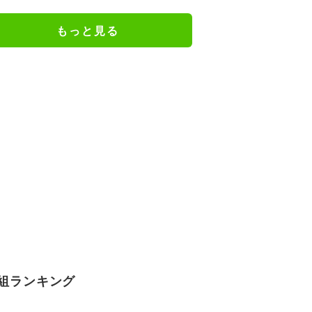
験…“別れの危機”を乗り越えた恋
人としての現在地
もっと見る
組ランキング