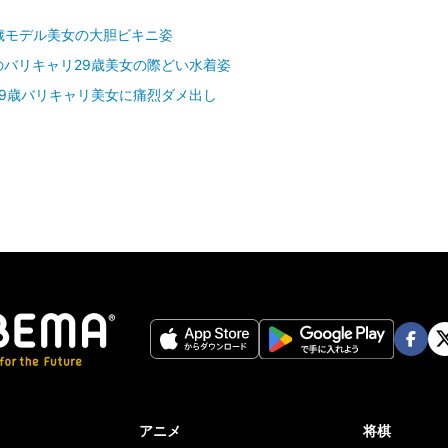
歳モデル美女の大胆ビキニ姿
バリキャリ29歳美女の際どい水着姿
9歳バリキャリ美女に痛烈ダメ出し
Face
Twi
book
er
アニメ
将棋