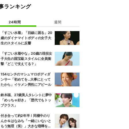
事ランキング
24時間
週間
「すごい水着」「目線に困る」20
歳のダイナマイトボディの女子大
生のスタイルに反響
「すごい水着やな」20歳の現役女
子大生の国宝級スタイルに全員衝
撃「どこで支えてる？」
154センチのマシュマロボディダ
ンサー「初めてを…大事にとって
たから」イケメン男性にアピール
鈴木福、27歳美人タレントに夢中
「めっちゃ好き」「歴代でもトッ
プクラス」
付き合って約2年半！同棲中のり
んか＆はなみち「一緒にいないと
もう無理（笑）」大きな喧嘩を経