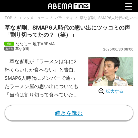
TOP
エンタメニュース
バラエティ
草なぎ剛、SMAP6人時代の思い
草なぎ剛、SMAP6人時代の思い出にツッコミの声
「割り切ってたの？（笑）」
ななにー 地下ABEMA
草なぎ剛
2025/06/30 08:00
草なぎ剛が「ラーメンは年に2
杯くらいしか食べない」と告白。
SMAP6人時代にメンバーで通っ
たラーメン屋の思い出についても
拡大する
「当時は割り切って食べていた」
と振り返り、香取慎吾らを驚かせ
る一幕があった。
続きを読む
6月29日にABEMAにて放送さ
れた『ななにー 地下ABEMA』で
は、365日激辛ラーメンを食べる