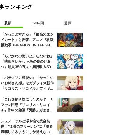
事ランキング
最新
24時間
週間
「かっこよすぎる」「最高のエン
ドカード」と反響、アニメ『攻殻
機動隊 THE GHOST IN THE SHEL
L』第5話エンドカード公開
「ちいかわの勢い止まらないね」
『映画ちいかわ 人魚の島のひみ
つ』動員350万人・興行収入50億
円突破が大きな話題に
「バチクソに可愛い」「かっこい
いお姉さん感」セガプライズ新作
『リコリス・リコイル』フィギュ
ア解禁に反響続々
「これを抱き枕にしたのか？」と
ファン困惑『リコリス・リコイ
ル』作中の銘酒「泥酔」がまさか
の一升瓶サイズの抱き枕に
シュノーケルと浮き輪で完全装
備！“猛暑のフリーレン”に「夏を
満喫してるようにしか見えない」