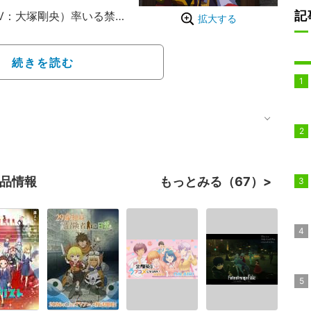
記
V：大塚剛央）率いる禁
拡大する
った。すると子昌の娘・楼
：深見梨加）と姉・翠苓
続きを読む
ていった。楼蘭妃はそこで
まれていたことや、子昌
緯を明かした。
作品情報
もっとみる（67）