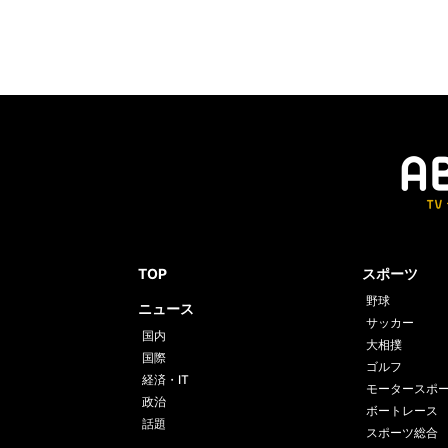
TOP
スポーツ
野球
ニュース
サッカー
国内
大相撲
国際
ゴルフ
経済・IT
モータースポ
政治
ボートレース
話題
スポーツ総合