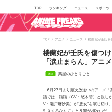
TOP
ランキング
ニュース
スポーツ
TOP
アニメ
ニュース
楼蘭妃が壬氏を
楼蘭妃が壬氏を傷つけ
「涙止まらん」アニメ
薬屋のひとりごと
6月27日より順次放送中のアニメ「
話では、猫猫（CV：悠木碧）と親し
V：瀬戸麻沙美）が“悪女”を演じ切り
引きするなんて」と反響が相次いだ。