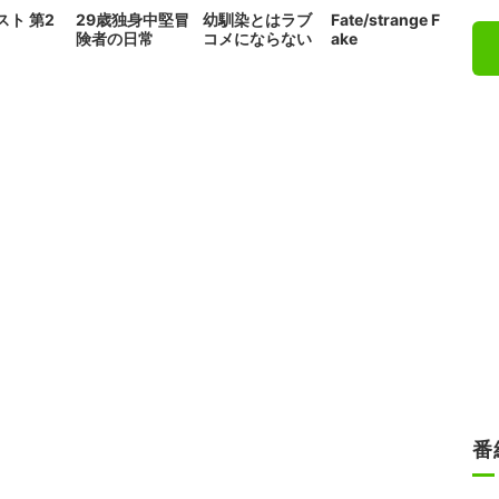
スト 第2
29歳独身中堅冒
幼馴染とはラブ
Fate/strange F
険者の日常
コメにならない
ake
番