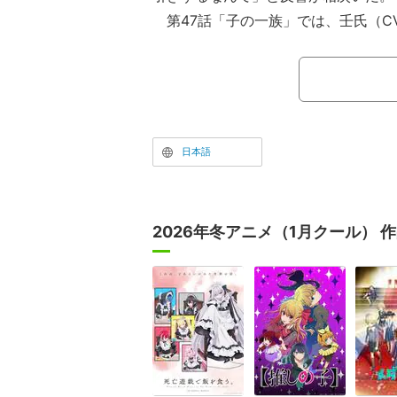
第47話「子の一族」では、壬氏（C
軍が逆賊・子昌（CV：チョー）を討
蘭妃が壬氏を脅して、母・神美（CV
（CV：名塚佳織）がいる部屋に連れ
神美が本当は人質として後宮に送り込
があえて逆賊として謀反を起こした経
日本語
2026年冬アニメ（1月クール） 