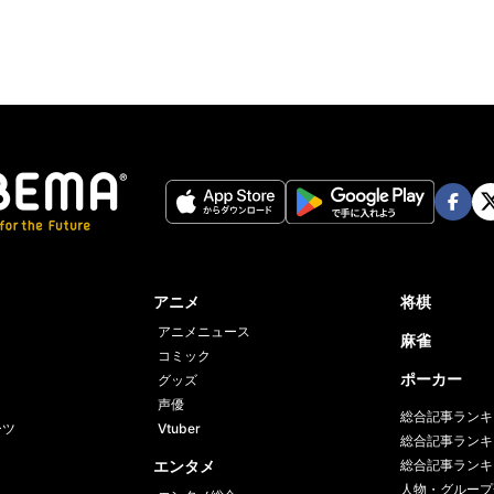
Face
Twi
book
er
アニメ
将棋
アニメニュース
麻雀
コミック
ポーカー
グッズ
声優
総合記事ランキ
ーツ
Vtuber
総合記事ランキ
エンタメ
総合記事ランキ
人物・グループ