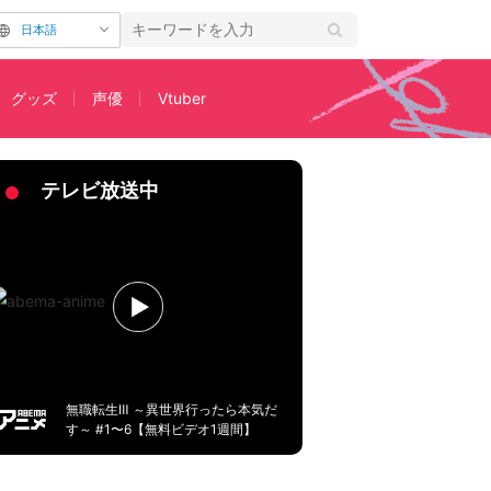
日本語
グッズ
声優
Vtuber
と」第47話
テレビ放送中
無職転生Ⅲ ～異世界行ったら本気だ
す～ #1〜6【無料ビデオ1週間】