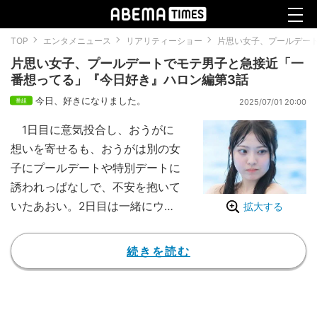
TOP
エンタメニュース
リアリティーショー
片思い女子、プールデー
片思い女子、プールデートでモテ男子と急接近「一
番想ってる」『今日好き』ハロン編第3話
今日、好きになりました。
2025/07/01 20:00
1日目に意気投合し、おうがに
想いを寄せるも、おうがは別の女
子にプールデートや特別デートに
誘われっぱなしで、不安を抱いて
いたあおい。2日目は一緒にウォ
拡大する
ーターパークに行けることにな
り、やっとの2ショットでまっす
続きを読む
ぐ気持ちを伝えたあおいに、おう
がの答えは…
毎週月曜日よる9時から放送中