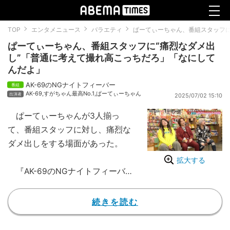
TOP
エンタメニュース
バラエティ
ぱーてぃーちゃん、番組スタッフに
ぱーてぃーちゃん、番組スタッフに“痛烈なダメ出
し”「普通に考えて撮れ高こっちだろ」「なにして
んだよ」
AK-69のNGナイトフィーバー
AK-69
,
すがちゃん最高No.1
,
ぱーてぃーちゃん
2025/07/02 15:10
ぱーてぃーちゃんが3人揃っ
て、番組スタッフに対し、痛烈な
ダメ出しをする場面があった。
拡大する
『AK-69のNGナイトフィーバ
ー』は、日本のHIPHOP シーンを
牽引する孤高の男・AK-69が、こ
続きを読む
れまでNGとしてきた5つの項目を
メディアで初解禁していくバラエ