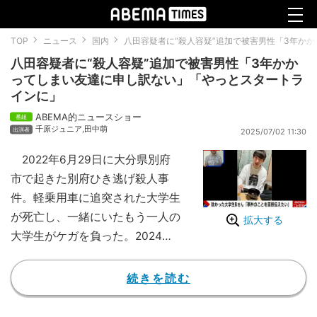
TOP
ニュース
国内
八田容疑者に“殺人容疑”追加で被害男性「3年か
八田容疑者に“殺人容疑”追加で被害男性「3年かか
ってしまい友達に申し訳ない」「やっとスタートラ
インに」
ABEMA的ニュースショー
千原ジュニア
,
田中萌
2025/07/02 11:30
2022年6月29日に大分県別府
市で起きた別府ひき逃げ殺人事
件。軽乗用車に追突された大学生
が死亡し、一緒にいたもう一人の
拡大する
大学生がケガを負った。2024年6
月2日、逃走を続ける八田與一
（はった よいち）容疑者の逮捕
続きを読む
容疑にこれまでの「道交法違反容
疑」に加え、「殺人」と「殺人未