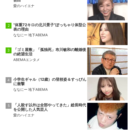
告白
愛のハイエナ
“体重72キロの北川景子”ぽっちゃり体型公
表の理由
ななにー 地下ABEMA
「ゴミ屋敷」「孤独死」布川敏和の離婚後
の絶望生活
ABEMAエンタメ
小学生ギャル（12歳）の登校姿＆すっぴん
に衝撃
ななにー 地下ABEMA
「人殺す以外は全部やってきた」総長時代
を公開した人気芸人
愛のハイエナ