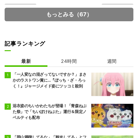
もっとみる（67）
記事ランキング
カードファイ
真夜中ハートチ
ト!! ヴァンガー
ューン
最新
24時間
週間
ド
「一人変なの混ざってないですか？」まさ
かのラストワン賞に…『ぼっち・ざ・ろっ
く！』ジャージメイド姿にツッコミ殺到
浴衣姿のちいかわたちが登場！「青森ねぶ
た祭」で「ちいぽけねぶた」運行＆限定ノ
ベルティも配布
「岡山満喫してるな」「観光してる」とフ