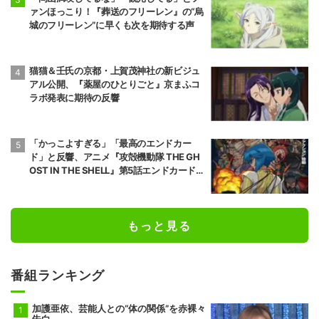
ァンほっこり！『葬送のフリーレン』の“烏
城のフリーレン”に早くも次を期待する声
猫猫＆壬氏の京都・上賀茂神社の新ビジュ
アル公開、『薬屋のひとりごと』京まふコ
ラボ発表に期待の反響
「かっこよすぎる」「最高のエンドカー
ド」と反響、アニメ『攻殻機動隊 THE GH
OST IN THE SHELL』第5話エンドカード公
開
もっと見る
番組ランキング
加護亜依、芸能人との“体の関係”を赤裸々