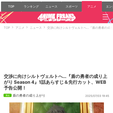
TOP
ランキング
ニュース
スポーツ
アニメ
エン
TOP
アニメ
ニュース
交渉に向けシルトヴェルトへ…『盾の勇者の成り上が
交渉に向けシルトヴェルトへ…『盾の勇者の成り上
がり Season 4』1話あらすじ＆先行カット、WEB
予告公開！
盾の勇者の成り上がり
2025/07/03 19:45