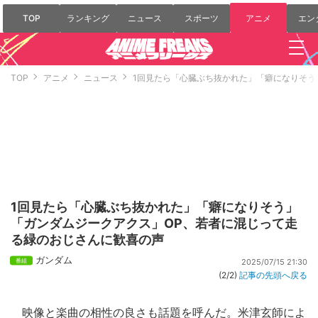
TOP
ランキング
ニュース
スポーツ
アニメ
エン
TOP
アニメ
ニュース
1回見たら「心臓ぶち抜かれた」「癖になりそう
1回見たら「心臓ぶち抜かれた」「癖になりそう」
「ガンダムジークアクス」OP、若者に混じって走
る緑のおじさんに歓喜の声
ガンダム
2025/07/15 21:30
(2/2)
記事の先頭へ戻る
映像と楽曲の相性の良さも話題を呼んだ。
米津玄師
によ