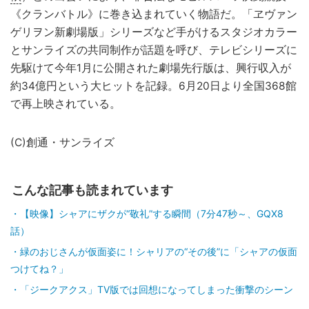
《クランバトル》に巻き込まれていく物語だ。「ヱヴァン
ゲリヲン新劇場版」シリーズなど手がけるスタジオカラー
とサンライズの共同制作が話題を呼び、テレビシリーズに
先駆けて今年1月に公開された劇場先行版は、興行収入が
約34億円という大ヒットを記録。6月20日より全国368館
で再上映されている。
(C)創通・サンライズ
こんな記事も読まれています
【映像】シャアにザクが“敬礼”する瞬間（7分47秒～、GQX8
話）
緑のおじさんが仮面姿に！シャリアの“その後”に「シャアの仮面
つけてね？」
「ジークアクス」TV版では回想になってしまった衝撃のシーン