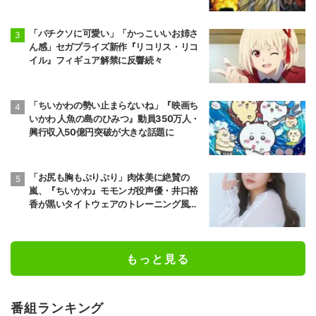
開
「バチクソに可愛い」「かっこいいお姉さ
ん感」セガプライズ新作『リコリス・リコ
イル』フィギュア解禁に反響続々
「ちいかわの勢い止まらないね」『映画ち
いかわ 人魚の島のひみつ』動員350万人・
興行収入50億円突破が大きな話題に
「お尻も胸もぷりぷり」肉体美に絶賛の
嵐、『ちいかわ』モモンガ役声優・井口裕
香が黒いタイトウェアのトレーニング風景
公開
もっと見る
番組ランキング