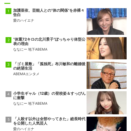
加護亜依、芸能人との“体の関係”を赤裸々
告白
愛のハイエナ
“体重72キロの北川景子”ぽっちゃり体型公
表の理由
ななにー 地下ABEMA
「ゴミ屋敷」「孤独死」布川敏和の離婚後
の絶望生活
ABEMAエンタメ
小学生ギャル（12歳）の登校姿＆すっぴん
に衝撃
ななにー 地下ABEMA
「人殺す以外は全部やってきた」総長時代
を公開した人気芸人
愛のハイエナ