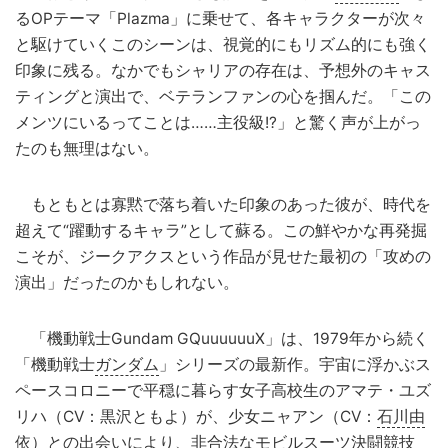
るOPテーマ「Plazma」に乗せて、各キャラクターが次々
と駆けていくこのシーンは、視覚的にもリズム的にも強く
印象に残る。なかでもシャリアの存在は、予想外のキャス
ティングと演出で、ベテランファンの心を掴んだ。「この
メンツにいるってことは……主役級!?」と驚く声が上がっ
たのも無理はない。
もともとは寡黙で落ち着いた印象のあった彼が、時代を
超えて“躍動するキャラ”として蘇る。この鮮やかな再発掘
こそが、ジークアクスという作品が見せた最初の「攻めの
演出」だったのかもしれない。
「機動戦士Gundam GQuuuuuuX」は、1979年から続く
「機動戦士
ガンダム
」シリーズの最新作。宇宙に浮かぶス
ペースコロニーで平穏に暮らす女子高校生のアマテ・ユズ
リハ（CV：黒沢ともよ）が、少女ニャアン（CV：
石川由
依
）との出会いにより、非合法なモビルスーツ決闘競技