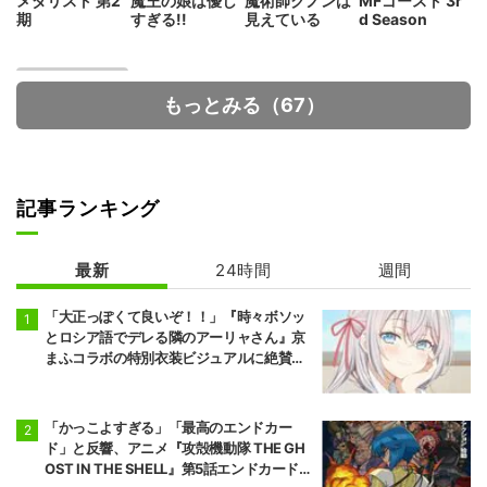
メダリスト 第2
魔王の娘は優し
魔術師クノンは
MFゴースト 3r
期
すぎる!!
見えている
d Season
もっとみる（67）
記事ランキング
ダーウィン事変
最新
24時間
週間
「大正っぽくて良いぞ！！」『時々ボソッ
とロシア語でデレる隣のアーリャさん』京
まふコラボの特別衣装ビジュアルに絶賛の
声
「かっこよすぎる」「最高のエンドカー
ド」と反響、アニメ『攻殻機動隊 THE GH
OST IN THE SHELL』第5話エンドカード公