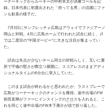
ーナーキックからルーキーの中村草太が決勝ゴールを記
録。日本代表に初選出された「持ってる男」の活躍にファ
ンも歓喜の様子だ。
7月5日にサンフレッチェ広島はアウェイでファジアーノ
岡山と対戦。4月に広島ホームで行われた試合に続く、J1
では二度目の“中国ダービー”に大きな注目が集まってい
た。
試合は失点が少ないチーム同士の対戦らしく、互いに要
所で守備の堅さが際立つ展開に。スコアレスのままアディ
ショナルタイムの6分台に突入していた。
このまま試合が終わるかと思われたが、ラストプレーで
広島がコーナーキックのチャンスを獲得。途中出場のFW
前田直輝がファーにインスイングの
クロ
スを入れると、こ
れを同じく途中出場のFW木下康介が頭で折り返した。