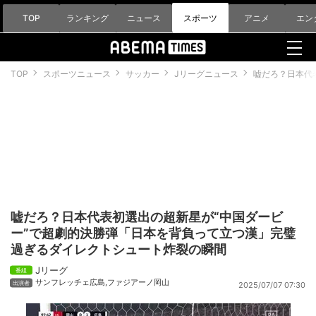
TOP
ランキング
ニュース
スポーツ
アニメ
エン
TOP
スポーツニュース
サッカー
Jリーグニュース
嘘だろ？日本代
嘘だろ？日本代表初選出の超新星が“中国ダービ
ー”で超劇的決勝弾「日本を背負って立つ漢」完璧
過ぎるダイレクトシュート炸裂の瞬間
Jリーグ
サンフレッチェ広島
,
ファジアーノ岡山
2025/07/07 07:30