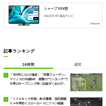
シャープ 55V型
AQUOS 4K 液晶テレビ
Amazon
記事ランキング
24時間
週間
「100年に1人の逸材」「和製フォーデン」
マリノスの16歳MF、衝撃の“ワンタッチ”で
今季J1オープニング弾！記録ずくめのデビ
ュー戦初ゴールに「歴史を作りよった」
「ミドルキック炸裂」鈴木優磨、強烈腹蹴
り→今季初イエローカードにファン物議