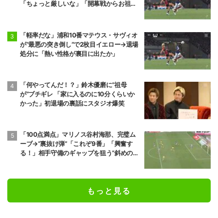
「ちょっと厳しいな」「開幕戦からお祖母
様に怒られる」
「軽率だな」浦和10番マテウス・サヴィオ
が“最悪の突き倒し”で2枚目イエロー→退場
処分に「熱い性格が裏目に出たか」
「何やってんだ！？」鈴木優磨に“祖母
が”ブチギレ 「家に入るのに10分くらいか
かった」初退場の裏話にスタジオ爆笑
「100点満点」マリノス谷村海那、完璧ム
ーブ→“裏抜け弾”「これぞ9番」「興奮す
る！」相手守備のギャップを狙う”斜めの抜
け出し”
もっと見る