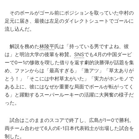
そのボールがゴール前にポジションを取っていた中村の
足元に届き、最後は左足のダイレクトシュートでゴールに
流し込んだ。
解説を務めた
林陵平
氏は「持っている男ですよね、彼
は」と明治大学の後輩を称賛。
SNS
でも4月の中国ダービ
ーで0ー1の惨敗を喫した借りを返す劇的決勝弾が話題を集
め、ファンからは「最高すぎる」「激アツ」「草太ありが
とう！」「そこには中村草太がいた」「実力がホンモノで
ある上に、彼にはなぜか重要な局面でボールが転がってく
る」と躍動するスーパールーキーの活躍に大興奮の様子だ
った。
試合はこのままのスコアで終了し、広島が1ー0で勝利。
両チーム合わせて6人のE-1日本代表戦士が出場した試合を
制した。