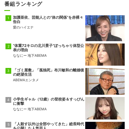
番組ランキング
加護亜依、芸能人との“体の関係”を赤裸々
告白
愛のハイエナ
“体重72キロの北川景子”ぽっちゃり体型公
表の理由
ななにー 地下ABEMA
「ゴミ屋敷」「孤独死」布川敏和の離婚後
の絶望生活
ABEMAエンタメ
小学生ギャル（12歳）の登校姿＆すっぴん
に衝撃
ななにー 地下ABEMA
「人殺す以外は全部やってきた」総長時代
を公開した人気芸人