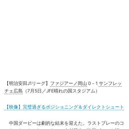
【明治安田J1リーグ】
ファジアーノ岡山
0－1
サンフレッ
チェ広島
（7月5日／JFE晴れの国スタジアム）
【映像】完璧過ぎるポジショニング＆ダイレクトシュート
中国ダービーは劇的な結末を迎えた。ラストプレーのコ