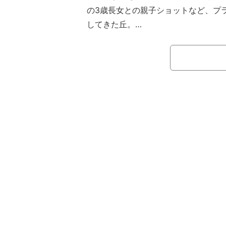
の3歳長女との親子ショットなど、プ
してきた丘。
8日の投稿では、「これから撮影で
づり、無防備なデコ出しショットを公
この投稿に「何の撮影かな？初のグ
な？」などの反響が寄せられている。（『
り）