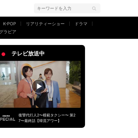
K-POP
リアリティーショー
ドラマ
グラビア
？」「写真集かな？」
テレビ放送中
復讐代行人2〜模範タクシー〜 第2
7〜最終話【韓流アワー】