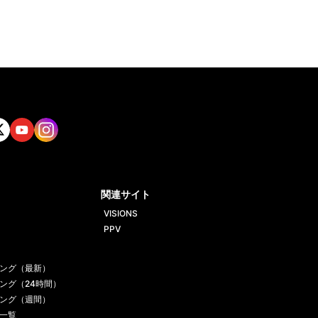
tt
Yout
Insta
ube
gram
関連サイト
VISIONS
PPV
ング（最新）
ング（24時間）
ング（週間）
一覧