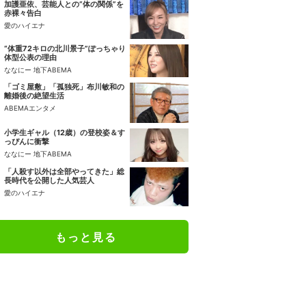
加護亜依、芸能人との“体の関係”を
赤裸々告白
愛のハイエナ
“体重72キロの北川景子”ぽっちゃり
体型公表の理由
ななにー 地下ABEMA
「ゴミ屋敷」「孤独死」布川敏和の
離婚後の絶望生活
ABEMAエンタメ
小学生ギャル（12歳）の登校姿＆す
っぴんに衝撃
ななにー 地下ABEMA
「人殺す以外は全部やってきた」総
長時代を公開した人気芸人
愛のハイエナ
もっと見る