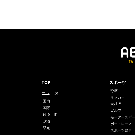
TOP
スポーツ
野球
ニュース
サッカー
国内
大相撲
国際
ゴルフ
経済・IT
モータースポ
政治
ボートレース
話題
スポーツ総合