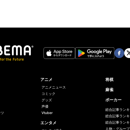
Face
Twi
book
er
アニメ
将棋
アニメニュース
麻雀
コミック
ポーカー
グッズ
声優
総合記事ランキ
ーツ
Vtuber
総合記事ランキ
エンタメ
総合記事ランキ
人物・グループ