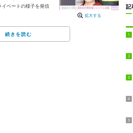
ライベートの様子を発信
記
拡大する
す！頑張りまーす」とつ
開した。
続きを読む
ラビア？」「写真集か
ABEMA NEWS』よ