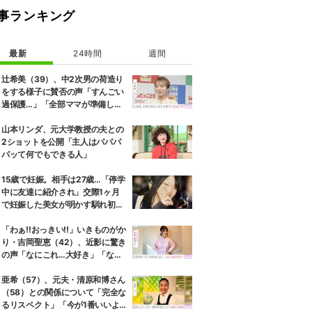
事ランキング
最新
24時間
週間
辻希美（39）、中2次男の荷造り
をする様子に賛否の声「すんごい
過保護…」「全部ママが準備して
くれるんだ」
山本リンダ、元大学教授の夫との
2ショットを公開「主人はパパパ
パッて何でもできる人」
15歳で妊娠。相手は27歳…「停学
中に友達に紹介され」交際1ヶ月
で妊娠した美女が明かす馴れ初め
に「だいぶ危ねーよ！」小森純も
絶句
「わぁ!!おっきい!!」いきものがか
り・吉岡聖恵（42）、近影に驚き
の声「なにこれ…大好き」「なん
か親近感が」
亜希（57）、元夫・清原和博さん
（58）との関係について「完全な
るリスペクト」「今が1番いいよ