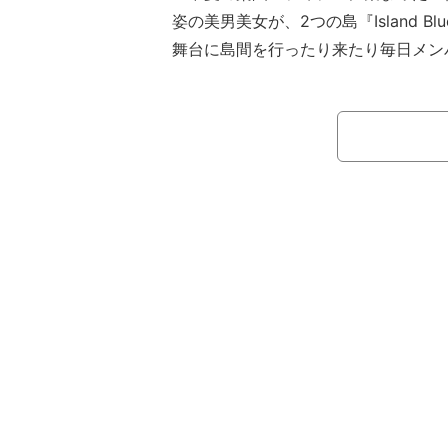
姿の美男美女が、2つの島『Island Blue
舞台に島間を行ったり来たり毎日メン
替わり）”して恋愛していく同番組。
繰り返していく中で、すれ違いや恋の
望と嫉妬が入り乱れる灼熱の恋愛バト
また、前シーズンに引き続きMCを務
ニューヨークの屋敷裕政、タレントの峯
よ”こと木村有希。さらに、今シーズ
ョーMC初挑戦となる俳優の鈴木福が
し、今回ゲストとしてミュージシャン