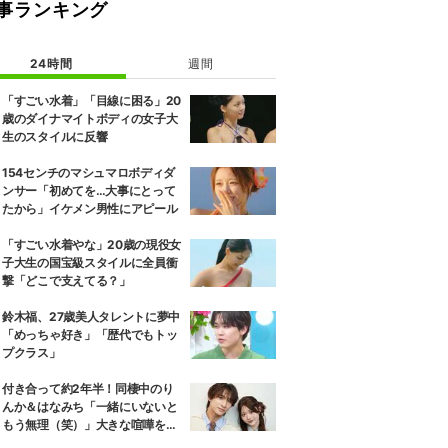
事ランキング
24時間
週間
「すごい水着」「目線に困る」20
歳のダイナマイトボディの女子大
生のスタイルに反響
154センチのマシュマロボディダ
ンサー「初めてを…大事にとって
たから」イケメン男性にアピール
「すごい水着やな」20歳の現役女
子大生の国宝級スタイルに全員衝
撃「どこで支えてる？」
鈴木福、27歳美人タレントに夢中
「めっちゃ好き」「歴代でもトッ
プクラス」
付き合って約2年半！同棲中のり
んか＆はなみち「一緒にいないと
もう無理（笑）」大きな喧嘩を経
験…“別れの危機”を乗り越えた恋