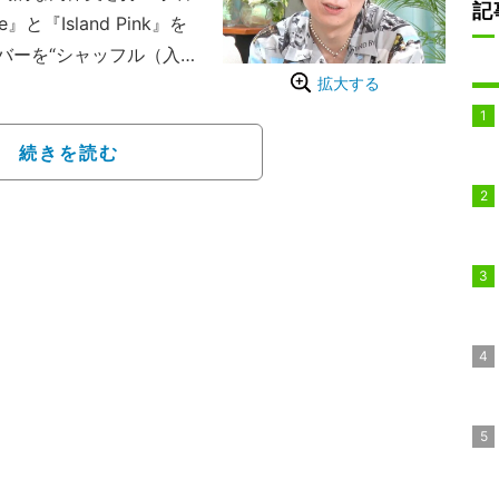
記
』と『Island Pink』を
バーを“シャッフル（入れ
拡大する
予測不能な出会いと別れを
駆け引きを交えながら欲
ルが展開される。
続きを読む
めるのはお笑いコンビ・
岸みなみ、 “ゆきぽ
ンより恋愛リアリティーシ
新たに番組MCとして加入
の川谷絵音が参戦した。