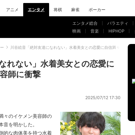
アニメ
エンタメ
将棋
麻雀
ポーカー
エンタメ総合
バラエティ
映画
音楽
HIPHOP
ー
川谷絵音「絶対友達になれない」水着美女との恋愛に自信満々のイケ
なれない」水着美女との恋愛に
容師に衝撃
2025/07/12 17:30
満々のイケメン美容師の
本音を明かした。
倒的な肉体美を持つ水着