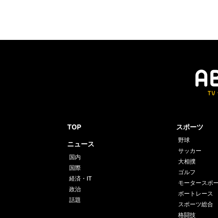
TOP
スポーツ
野球
ニュース
サッカー
国内
大相撲
国際
ゴルフ
経済・IT
モータースポ
政治
ボートレース
話題
スポーツ総合
格闘技