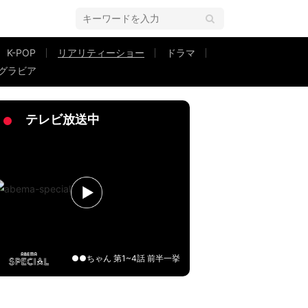
K-POP
リアリティーショー
ドラマ
グラビア
メン美容師に衝撃
テレビ放送中
●●ちゃん 第1~4話 前半一挙