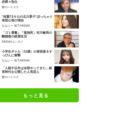
赤裸々告白
愛のハイエナ
“体重72キロの北川景子”ぽっちゃり
体型公表の理由
ななにー 地下ABEMA
「ゴミ屋敷」「孤独死」布川敏和の
離婚後の絶望生活
ABEMAエンタメ
小学生ギャル（12歳）の登校姿＆す
っぴんに衝撃
ななにー 地下ABEMA
「人殺す以外は全部やってきた」総
長時代を公開した人気芸人
愛のハイエナ
もっと見る