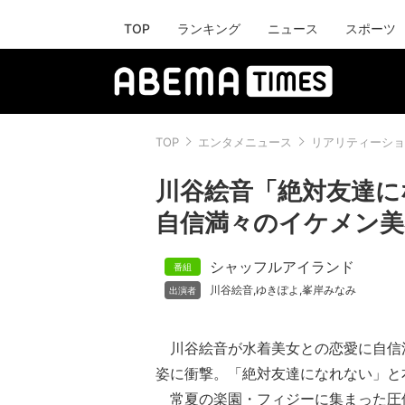
TOP
ランキング
ニュース
スポーツ
TOP
エンタメニュース
リアリティーショ
川谷絵音「絶対友達に
自信満々のイケメン美
シャッフルアイランド
川谷絵音
ゆきぽよ
峯岸みなみ
,
,
川谷絵音が水着美女との恋愛に自信
姿に衝撃。「絶対友達になれない」と
常夏の楽園・フィジーに集まった圧