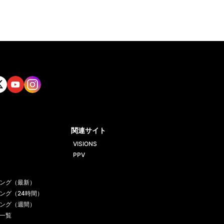
tt
Yout
Insta
ube
gram
関連サイト
VISIONS
PPV
ング（最新）
ング（24時間）
ング（週間）
一覧