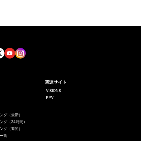
tt
Yout
Insta
ube
gram
関連サイト
VISIONS
PPV
ング（最新）
ング（24時間）
ング（週間）
一覧