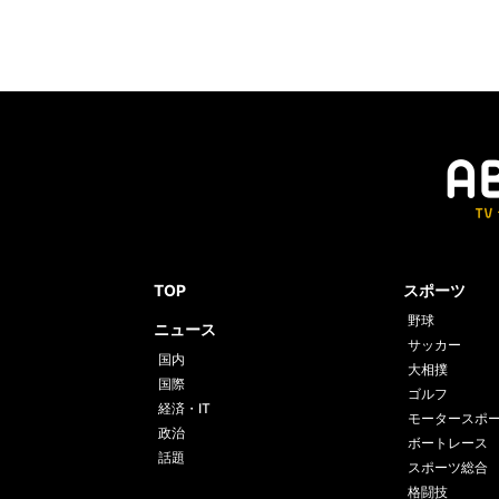
TOP
スポーツ
野球
ニュース
サッカー
国内
大相撲
国際
ゴルフ
経済・IT
モータースポ
政治
ボートレース
話題
スポーツ総合
格闘技