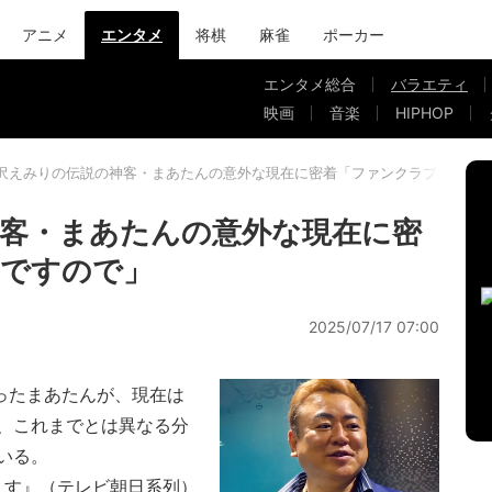
アニメ
エンタメ
将棋
麻雀
ポーカー
エンタメ総合
バラエティ
映画
音楽
HIPHOP
沢えみりの伝説の神客・まあたんの意外な現在に密着「ファンクラブ団長で
客・まあたんの意外な現在に密
長ですので」
2025/07/17 07:00
ったまあたんが、現在は
、これまでとは異なる分
いる。
ます』（テレビ朝日系列）