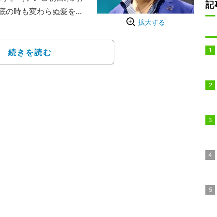
記
底の時も変わらぬ愛を捧
拡大する
な神客に、タレント本人
する番組だ。松村沙友理
カリスマキャバ嬢・愛沢え
続きを読む
たまあたんが登場した。