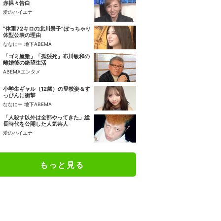
赤裸々告白
愛のハイエナ
“体重72キロの北川景子”ぽっちゃり
体型公表の理由
ななにー 地下ABEMA
「ゴミ屋敷」「孤独死」布川敏和の
離婚後の絶望生活
ABEMAエンタメ
小学生ギャル（12歳）の登校姿＆す
っぴんに衝撃
ななにー 地下ABEMA
「人殺す以外は全部やってきた」総
長時代を公開した人気芸人
愛のハイエナ
もっと見る