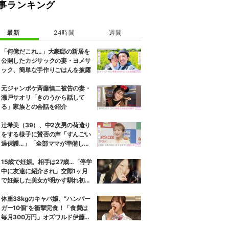
事ランキング
最新
24時間
週間
「何億だこれ…」大豪邸の新居を
公開したカジサックの妻・ヨメサ
ック、簡単な手作りごはんを披露
元ジャンポケ斉藤慎二被告の妻・
瀬戸サオリ「きのうから話して
る」家族との会話を紹介
辻希美（39）、中2次男の荷造り
をする様子に賛否の声「すんごい
過保護…」「全部ママが準備して
くれるんだ」
15歳で妊娠。相手は27歳…「停学
中に友達に紹介され」交際1ヶ月
で妊娠した美女が明かす馴れ初め
に「だいぶ危ねーよ！」小森純も
絶句
体重38kgのキャバ嬢、“ハンバー
ガー10個”を衝撃完食！「食費は
毎月300万円」オズワルド伊藤も
唖然