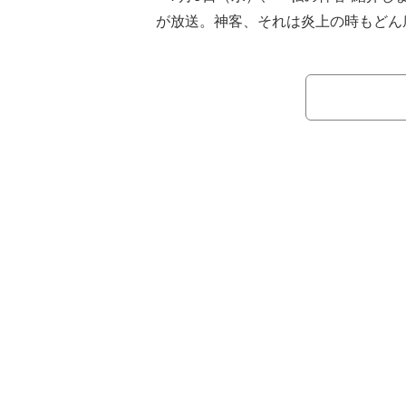
が放送。神客、それは炎上の時もどん
げてくれる特別なお客様。これはそん
がどうしても聞きたかったことを質問
がMCを務め、第3回のゲストには元
みりの“神客”として伝説的な存在だっ