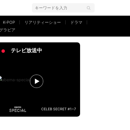
K-POP
リアリティーショー
ドラマ
グラビア
すので」
テレビ放送中
CELEB SECRET #1~7