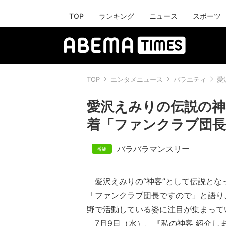
TOP
ランキング
ニュース
スポーツ
TOP
エンタメニュース
バラエティ
愛
愛沢えみりの伝説の神
着「ファンクラブ団
バラバラマンスリー
愛沢えみりの“神客”として伝説とな
「ファンクラブ団長ですので」と語り
野で活動している姿に注目が集まって
7月9日（水）、『私の神客 紹介し