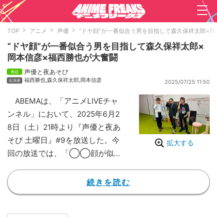
TOP
アニメ
声優
“ドヤ顔”が一番似合う男を目指して森久保祥太郎×
“ドヤ顔”が一番似合う男を目指して森久保祥太郎×
岡本信彦×福西勝也が大奮闘
声優と夜あそび
福西勝也
,
森久保祥太郎
,
岡本信彦
2025/07/25 11:50
ABEMAは、「アニメLIVEチャ
ンネル」において、2025年6月2
8日（土）21時より『声優と夜あ
そび 土曜日』#9を放送した。今
拡大する
回の放送では、「◯◯顔が似合
うのは誰だ！？顔面バトルロワイ
ヤル」と題し、笑顔や怒り顔、困
続きを読む
り顔などさまざまな表情につい
て、誰がもっとも似合うのかを検