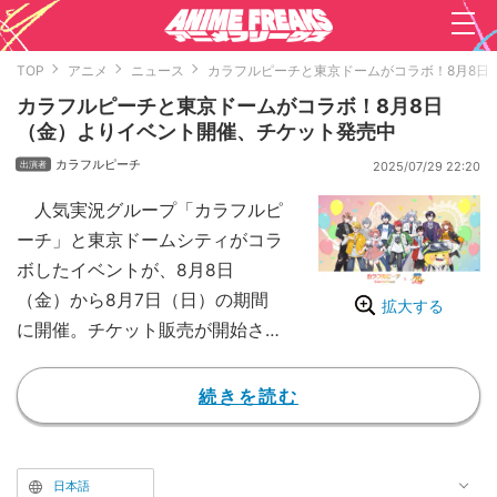
TOP
アニメ
ニュース
カラフルピーチと東京ドームがコラボ！8月8日
カラフルピーチと東京ドームがコラボ！8月8日
（金）よりイベント開催、チケット発売中
カラフルピーチ
2025/07/29 22:20
人気実況グループ「カラフルピ
ーチ」と東京ドームシティがコラ
ボしたイベントが、8月8日
（金）から8月7日（日）の期間
拡大する
に開催。チケット販売が開始され
た。
カラフルピーチは2020年に誕
続きを読む
生した実況グループで、YouTube
登録者数は223万人、総再生数は
23億回（2025年7月10日時点）
日本語