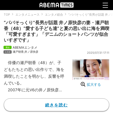
TOP
エンタメニュース
エンタメ総合
“パパそっくり”長男が話題 井
“パパそっくり”長男が話題 井ノ原快彦の妻・瀬戸朝
香（48）“愛する子ども達”と夏の思い出に海を満喫
「可愛すぎます」「デニムのショートパンツが似合
いすぎです」
ABEMAエンタメ
瀬戸朝香
,
井ノ原快彦
2025/07/31 17:11
俳優の瀬戸朝香（48）が、子
どもたちとの思い出作りで、海を
満喫したことを明かし、反響を呼
んでいる。
拡大する
2007年に元V6の井ノ原快彦
（49）と結婚し、15歳の長男と1
1歳の長女を育てている瀬戸。Ins
続きを読む
tagramでは「後ろ姿がパパそっ