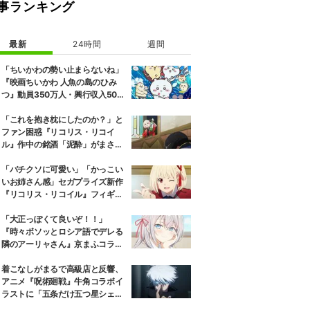
事ランキング
最新
24時間
週間
「ちいかわの勢い止まらないね」
『映画ちいかわ 人魚の島のひみ
つ』動員350万人・興行収入50億
円突破が大きな話題に
「これを抱き枕にしたのか？」と
ファン困惑『リコリス・リコイ
ル』作中の銘酒「泥酔」がまさか
の一升瓶サイズの抱き枕に
「バチクソに可愛い」「かっこい
いお姉さん感」セガプライズ新作
『リコリス・リコイル』フィギュ
ア解禁に反響続々
「大正っぽくて良いぞ！！」
『時々ボソッとロシア語でデレる
隣のアーリャさん』京まふコラボ
の特別衣装ビジュアルに絶賛の声
着こなしがまるで高級店と反響、
アニメ『呪術廻戦』牛角コラボイ
ラストに「五条だけ五つ星シェ
フ」