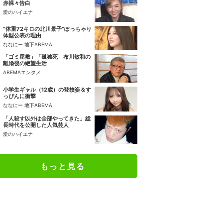
赤裸々告白
愛のハイエナ
“体重72キロの北川景子”ぽっちゃり
体型公表の理由
ななにー 地下ABEMA
「ゴミ屋敷」「孤独死」布川敏和の
離婚後の絶望生活
ABEMAエンタメ
小学生ギャル（12歳）の登校姿＆す
っぴんに衝撃
ななにー 地下ABEMA
「人殺す以外は全部やってきた」総
長時代を公開した人気芸人
愛のハイエナ
もっと見る