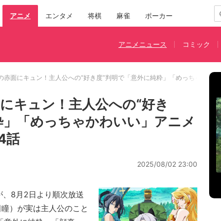
アニメ
エンタメ
将棋
麻雀
ポーカー
アニメニュース
コミック
の赤面にキュン！主人公への“好き度”判明で「意外に純粋」「めっちゃかわい
にキュン！主人公への“好き
粋」「めっちゃかわいい」アニメ
4話
2025/08/02 23:00
、8月2日より順次放送
田瞳）が実は主人公のこと