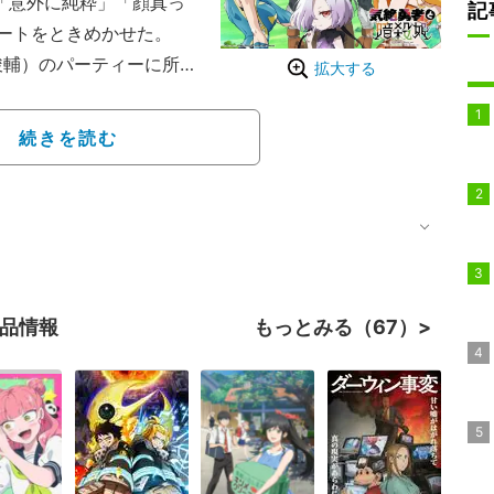
「意外に純粋」「顔真っ
記
ートをときめかせた。
駿輔）のパーティーに所属
拡大する
狙うスゴ腕の殺し屋。眼
カーだ。
続きを読む
酒の席で、ゴア（CV：
：佐伯伊織）に「2人とも
摘した。アネモネとシエ
」と否定すると、ゴア
んなで『せーの』で言わ
作品情報
もっとみる（67）