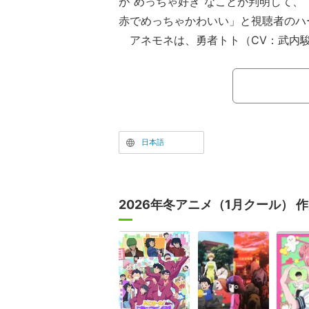
が“めっちゃ好き”なことが判明して、
赤でめっちゃかわいい」と視聴者のハ
アネモネは、勇者トト（CV：武内
する僧侶だが、その正体は、彼の命を
光鋭く、酒と金が好きなヘビースモー
第4話「気絶勇者と昇格任務」では、
白石晴香）がアネモネとシエル（CV
勇者ちゃんのこと好きだよね～」と指
日本語
ルが「は？」「そんなわけないでしょ
は、「じゃあさ、どんくらい好きかみ
ない？」と提案した。
2026年冬アニメ（1月クール） 