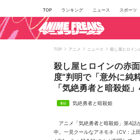
TOP
ランキング
ニュース
スポーツ
TOP
アニメ
ニュース
殺し屋ヒロイン
殺し屋ヒロインの赤面
度”判明で「意外に純
「気絶勇者と暗殺姫」
気絶勇者と暗殺姫
アニメ「気絶勇者と暗殺姫」第4話が
中。一見クールなアネモネ（CV：上