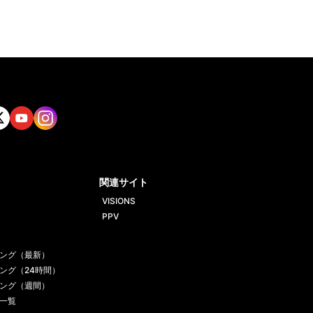
tt
Yout
Insta
ube
gram
関連サイト
VISIONS
PPV
ング（最新）
ング（24時間）
ング（週間）
一覧