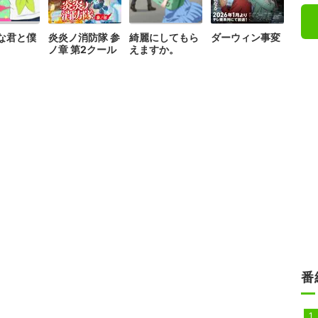
な君と僕
炎炎ノ消防隊 参
綺麗にしてもら
ダーウィン事変
ノ章 第2クール
えますか。
番