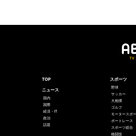
TOP
スポーツ
野球
ニュース
サッカー
国内
大相撲
国際
ゴルフ
経済・IT
モータースポ
政治
ボートレース
話題
スポーツ総合
格闘技