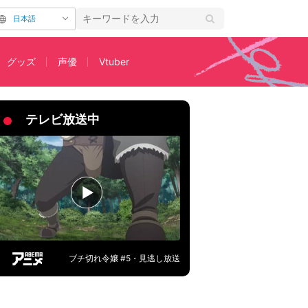
日本語
グッズ
声優
Vtuber
い」アニメ「気絶勇者と暗殺姫」4話
テレビ放送中
ブチ切れ令嬢 #5・見逃し放送