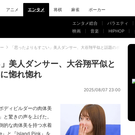
アニメ
エンタメ
将棋
麻雀
ポーカー
エンタメ総合
バラエティ
映画
音楽
HIPHOP
ー
「思ったよりもすごい」美人ダンサー、大谷翔平似と話題のボディビ
」美人ダンサー、大谷翔平似と
ーに惚れ惚れ
2025/08/07 23:00
ボディビルダーの肉体美
」と驚きの声を上げた。
倒的な肉体美を持つ水着
』と『Island Pink』を