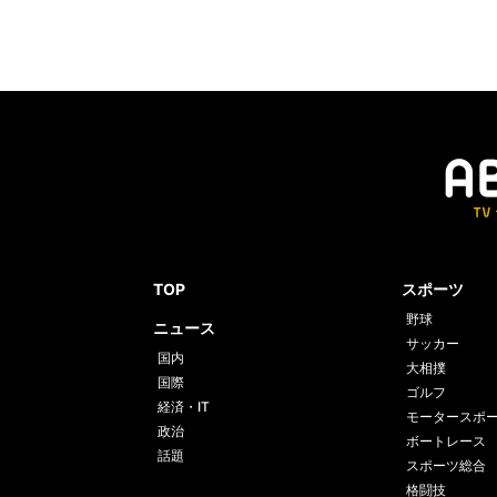
TOP
スポーツ
野球
ニュース
サッカー
国内
大相撲
国際
ゴルフ
経済・IT
モータースポ
政治
ボートレース
話題
スポーツ総合
格闘技