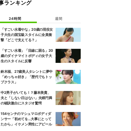
事ランキング
24時間
週間
「すごい水着やな」20歳の現役女
子大生の国宝級スタイルに全員衝
撃「どこで支えてる？」
「すごい水着」「目線に困る」20
歳のダイナマイトボディの女子大
生のスタイルに反響
鈴木福、27歳美人タレントに夢中
「めっちゃ好き」「歴代でもトッ
プクラス」
中2男子がいても！？藤本美貴、
夫と「しない日はない」夫婦円満
の秘訣激白にスタジオ驚愕
154センチのマシュマロボディダ
ンサー「初めてを…大事にとって
たから」イケメン男性にアピール