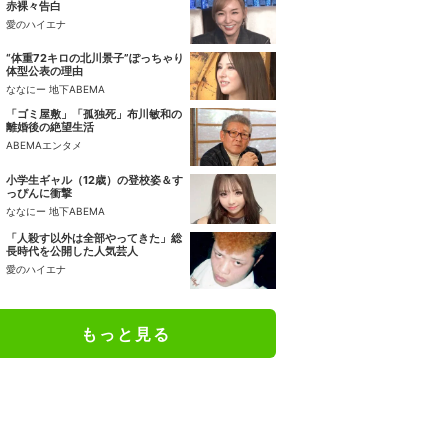
赤裸々告白
愛のハイエナ
“体重72キロの北川景子”ぽっちゃり
体型公表の理由
ななにー 地下ABEMA
「ゴミ屋敷」「孤独死」布川敏和の
離婚後の絶望生活
ABEMAエンタメ
小学生ギャル（12歳）の登校姿＆す
っぴんに衝撃
ななにー 地下ABEMA
「人殺す以外は全部やってきた」総
長時代を公開した人気芸人
愛のハイエナ
もっと見る