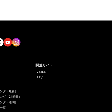
tt
Yout
Insta
ube
gram
関連サイト
VISIONS
PPV
ング（最新）
ング（24時間）
ング（週間）
一覧