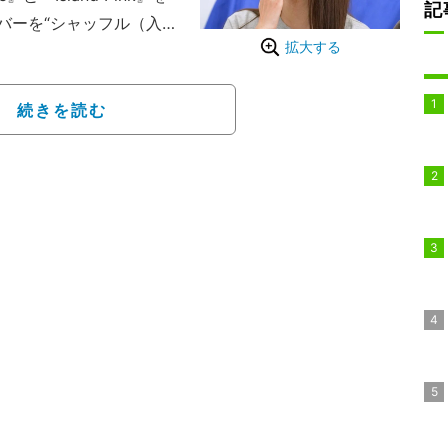
記
バーを“シャッフル（入れ
拡大する
予測不能な出会いと別れを
駆け引きを交えながら欲
ルが展開される。
続きを読む