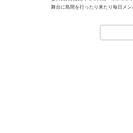
舞台に島間を行ったり来たり毎日メン
替わり）”して恋愛していく同番組。
繰り返していく中で、すれ違いや恋の
望と嫉妬が入り乱れる灼熱の恋愛バト