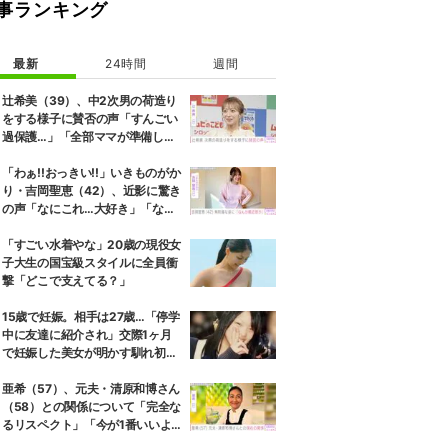
事ランキング
最新
24時間
週間
辻希美（39）、中2次男の荷造り
をする様子に賛否の声「すんごい
過保護…」「全部ママが準備して
くれるんだ」
「わぁ!!おっきい!!」いきものがか
り・吉岡聖恵（42）、近影に驚き
の声「なにこれ…大好き」「なん
か親近感が」
「すごい水着やな」20歳の現役女
子大生の国宝級スタイルに全員衝
撃「どこで支えてる？」
15歳で妊娠。相手は27歳…「停学
中に友達に紹介され」交際1ヶ月
で妊娠した美女が明かす馴れ初め
に「だいぶ危ねーよ！」小森純も
絶句
亜希（57）、元夫・清原和博さん
（58）との関係について「完全な
るリスペクト」「今が1番いいよ
ね」