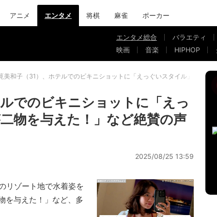
アニメ
エンタメ
将棋
麻雀
ポーカー
エンタメ総合
バラエティ
映画
音楽
HIPHOP
筧美和子（31）、ホテルでのビキニショットに「えっぐいスタイル」「天が
テルでのビキニショットに「えっ
二物を与えた！」など絶賛の声
2025/08/25 13:59
のリゾート地で水着姿を
物を与えた！」など、多