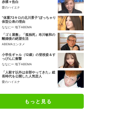
赤裸々告白
愛のハイエナ
“体重72キロの北川景子”ぽっちゃり
体型公表の理由
ななにー 地下ABEMA
「ゴミ屋敷」「孤独死」布川敏和の
離婚後の絶望生活
ABEMAエンタメ
小学生ギャル（12歳）の登校姿＆す
っぴんに衝撃
ななにー 地下ABEMA
「人殺す以外は全部やってきた」総
長時代を公開した人気芸人
愛のハイエナ
もっと見る