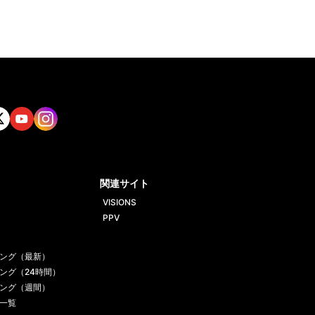
tt
Yout
Insta
ube
gram
関連サイト
VISIONS
PPV
ング（最新）
ング（24時間）
ング（週間）
一覧