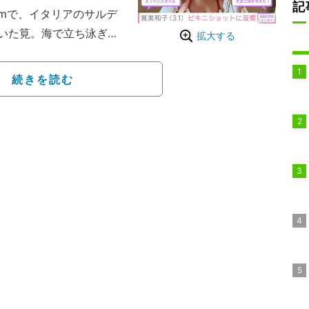
記
ramで、イタリアのサルデ
いた筧。海で立ち泳ぎを
拡大する
て海でぷかぷかして、ビ
続きを読む
、堪能した現地の食事や
露している。