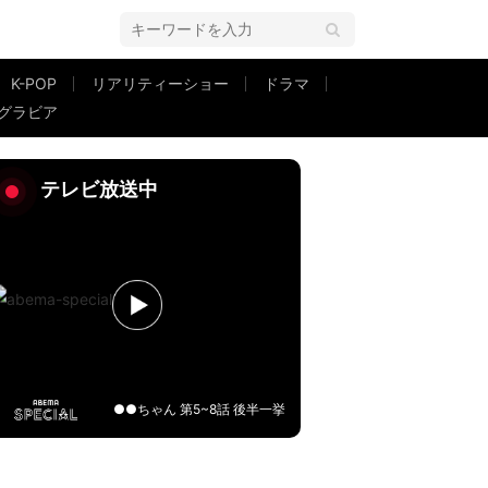
K-POP
リアリティーショー
ドラマ
グラビア
二物を与えた！」など絶賛の声
テレビ放送中
●●ちゃん 第5~8話 後半一挙