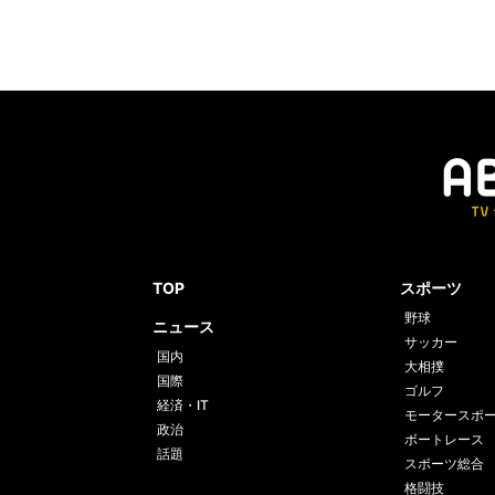
TOP
スポーツ
野球
ニュース
サッカー
国内
大相撲
国際
ゴルフ
経済・IT
モータースポ
政治
ボートレース
話題
スポーツ総合
格闘技