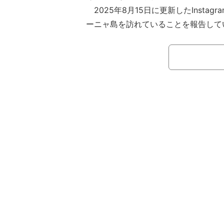
2025年8月15日に更新したInstag
ーニャ島を訪れていることを報告して
する様子を公開していた。
24日の投稿では、「毎日パスタ食べ
ーチでゴロゴロしてた幸せ」とつづり
ホテルでのビキニショットなど、を披