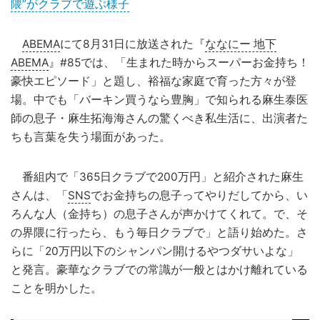
隈”がクラブで遊ぶ様子
ABEMA
にて8月31日に放送された『
ななにー 地下
ABEMA
』#85では、「生まれた時からスーパーお金持ち！
豪快エピソード」と題し、裕福な家庭で育った方々が登
場。中でも「バーキン買うなら豊胸」で知られる麻生泰医
師の息子・麻生拓海海さんの驚くべき私生活に、出演者た
ちも言葉を失う場面があった。
番組内で「365日クラブで200万円」と紹介された麻生
さんは、「
SNS
でお金持ちの息子ってやりだしてから、い
ろんな人（金持ち）の息子さんが声かけてくれて。で、そ
の界隈に行ったら、もう毎日クラブで」と語り始めた。さ
らに「20万円以下のシャンパン開けるやつダサいよな」
と発言。豪華なクラブでの常識が一般とはかけ離れている
ことを明かした。