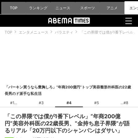
TOP
ランキング
ニュース
スポーツ
アニメ
エン
TOP
エンタメニュース
バラエティ
「この界隈では僕が1番下レベル」“
「バーキン買うなら豊胸しろ」”年商200億円”トップ美容整形外科医の22歳
長男のド派手な私生活
#1
#3
#4
#5
#8
「この界隈では僕が1番下レベル」“年商200億
円”美容外科医の22歳長男、“金持ち息子界隈”が語
るリアル「20万円以下のシャンパンはダサい」