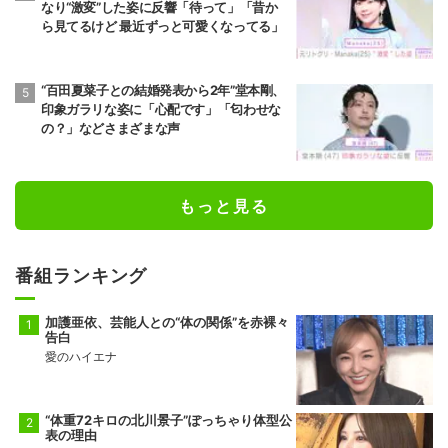
なり“激変”した姿に反響「待って」「昔か
ら見てるけど 最近ずっと可愛くなってる」
“百田夏菜子との結婚発表から2年”堂本剛、
印象ガラリな姿に「心配です」「匂わせな
の？」などさまざまな声
もっと見る
番組ランキング
加護亜依、芸能人との“体の関係”を赤裸々
告白
愛のハイエナ
“体重72キロの北川景子”ぽっちゃり体型公
表の理由