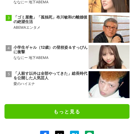
ななにー 地下ABEMA
「ゴミ屋敷」「孤独死」布川敏和の離婚後
の絶望生活
ABEMAエンタメ
小学生ギャル（12歳）の登校姿＆すっぴん
に衝撃
ななにー 地下ABEMA
「人殺す以外は全部やってきた」総長時代
を公開した人気芸人
愛のハイエナ
もっと見る