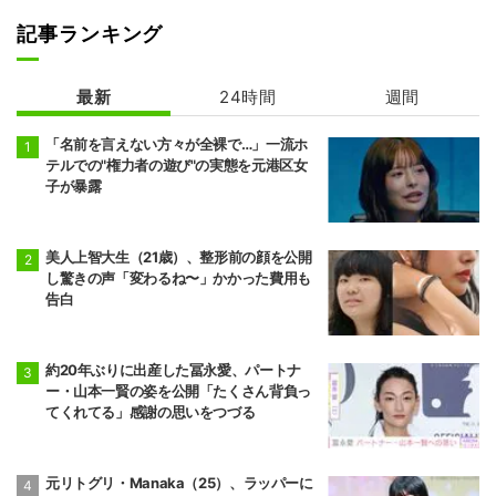
記事ランキング
最新
24時間
週間
「名前を言えない方々が全裸で…」一流ホ
テルでの"権力者の遊び"の実態を元港区女
子が暴露
美人上智大生（21歳）、整形前の顔を公開
し驚きの声「変わるね〜」かかった費用も
告白
約20年ぶりに出産した冨永愛、パートナ
ー・山本一賢の姿を公開「たくさん背負っ
てくれてる」感謝の思いをつづる
元リトグリ・Manaka（25）、ラッパーに