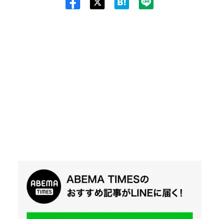
Twit
ter