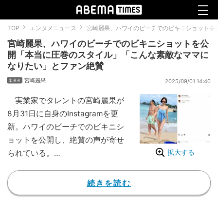
TOP
エンタメニュース
宮崎麗果、ハワイのビーチでのビキニショットを
宮崎麗果、ハワイのビーチでのビキニショットを公
開「本当に圧巻のスタイル」「こんな素敵なママに
なりたい」とファン絶賛
宮崎麗果
2025/09/01 14:40
実業家でタレントの宮崎麗果が
8月31日に自身のInstagramを更
新。ハワイのビーチでのビキニシ
ョットを公開し、絶賛の声が寄せ
拡大する
られている。
宮崎は、パラソルの絵文字を1
つ添えて複数枚の写真や動画を公
続きを読む
開。夫・黒木啓司さんが宮崎と子
どもを抱き上げる様子や、スタイ