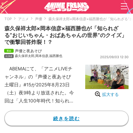
TOP
アニメ
声優
森久保祥太郎×岡本信彦×福西勝也が「知られざる“
森久保祥太郎×岡本信彦×福西勝也が「知られざ
る“おじいちゃん・おばあちゃんの世界”のクイズ」
で衝撃回答炸裂！？
声優と夜あそび
森久保祥太郎
,
岡本信彦
,
福西勝也
2025/09/03 12:30
ABEMAにて、「アニメLIVEチ
ャンネル」の『声優と夜あそび
土曜日』#15が2025年8月23日
（土）夜9時より放送された。今
拡大する
回は「人生100年時代！知られざ
る“おじいちゃん・おばあちゃん
の世界”」や「ご長寿さんに大人
続きを読む
気！？脳トレチャレンジ！」な
ど、高齢者の暮らしや遊びにちな