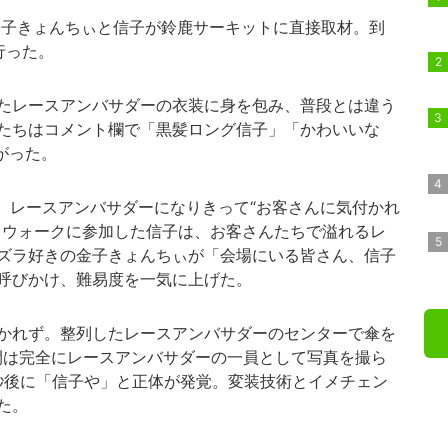
金子きょんちぃと信子が鈴鹿サーキットに直接取材。到
行った。
たレースアンバサダーの衣装に身を包み、普段とは違う
たちはコメント欄で「黒髪ロング信子」「かわいいな
がった。
、レースアンバサダーになりきって“お客さんに気付かれ
トウォークに参加した信子は、お客さんたちで溢れるレ
ズラ好きの金子きょんちぃが「会場にいる皆さん、信子
呼びかけ、難易度を一気に上げた。
かれず。整列したレースアンバサダーのセンターで傘を
間は完全にレースアンバサダーの一員として写真を撮ら
1秒後に「信子や」と正体が発覚。変装技術とイメチェン
た。