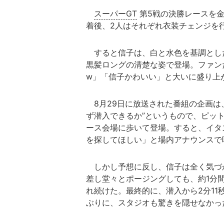
スーパーGT
第5戦の決勝レースを
着後、2人はそれぞれ衣装チェンジを
すると信子は、白と水色を基調とし
黒髪ロングの清楚な姿で登場。ファン
w」「信子かわいい」と大いに盛り上
8月29日に放送された番組の企画は
ず潜入できるか”というもので、ピッ
ース会場に歩いて登場。すると、イタ
を探してほしい」と場内アナウンスで
しかし予想に反し、信子は全く気づ
差し堂々とポージングしても、約1分
れ続けた。最終的に、潜入から2分1
ぶりに、スタジオも驚きを隠せなかっ