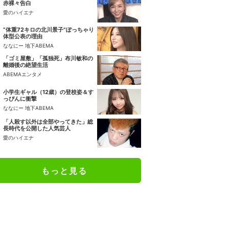
赤裸々告白
愛のハイエナ
“体重72キロの北川景子”ぽっちゃり
体型公表の理由
ななにー 地下ABEMA
「ゴミ屋敷」「孤独死」布川敏和の
離婚後の絶望生活
ABEMAエンタメ
小学生ギャル（12歳）の登校姿＆す
っぴんに衝撃
ななにー 地下ABEMA
「人殺す以外は全部やってきた」総
長時代を公開した人気芸人
愛のハイエナ
もっと見る