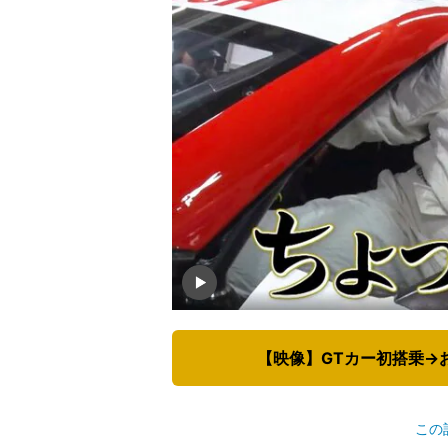
【映像】GTカー初搭乗→
この