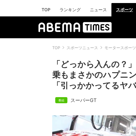
TOP
ランキング
ニュース
スポーツ
TOP
スポーツニュース
モータースポーツ
「どっから入んの？」
乗もまさかのハプニ
「引っかかってるヤ
スーパーGT