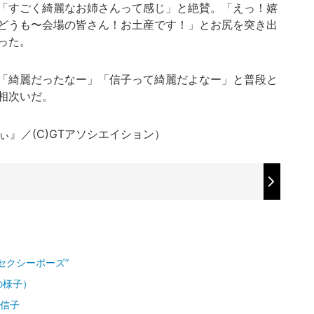
「すごく綺麗なお姉さんって感じ」と絶賛。「えっ！嬉
どうも〜会場の皆さん！お土産です！」とお尻を突き出
った。
「綺麗だったなー」「信子って綺麗だよなー」と普段と
相次いだ。
ぃ』／(C)GTアソシエイション）
セクシーポーズ”
の様子）
”信子