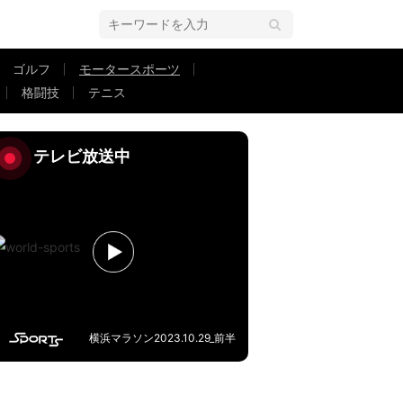
ゴルフ
モータースポーツ
格闘技
テニス
ニングに騒然「お尻ハマってる」「引っかかってるヤバい」
テレビ放送中
横浜マラソン2023.10.29_前半