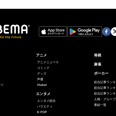
Face
Twi
book
er
アニメ
将棋
アニメニュース
麻雀
コミック
ポーカー
グッズ
声優
総合記事ランキ
ーツ
Vtuber
総合記事ランキ
エンタメ
総合記事ランキ
人物・グループ
エンタメ総合
番組一覧
バラエティ
K-POP