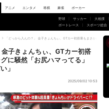
アニメ
エンタメ
将棋
麻雀
ポーカー
野球
サッカー
大相撲
ボートレース
スポーツ総合
「どっから入んの？」 金子きょんちぃ、GTカー初搭乗もまさかのハプ
 金子きょんちぃ、GTカー初搭
ングに騒然「お尻ハマってる」
バい」
2025/09/02 10:53