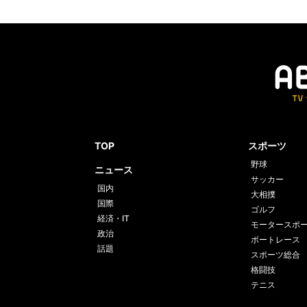
TOP
スポーツ
野球
ニュース
サッカー
国内
大相撲
国際
ゴルフ
経済・IT
モータースポ
政治
ボートレース
話題
スポーツ総合
格闘技
テニス