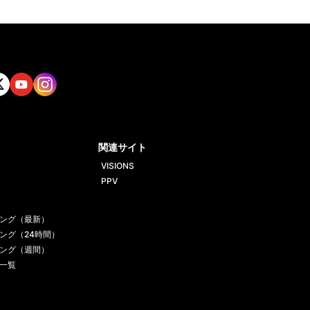
tt
Yout
Insta
ube
gram
関連サイト
VISIONS
PPV
ング（最新）
ング（24時間）
ング（週間）
一覧