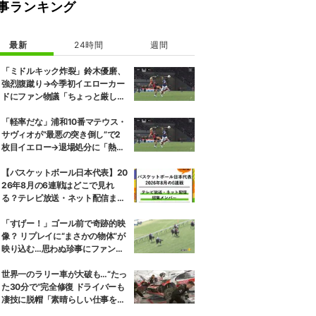
事ランキング
最新
24時間
週間
「ミドルキック炸裂」鈴木優磨、
強烈腹蹴り→今季初イエローカー
ドにファン物議「ちょっと厳しい
な」「開幕戦からお祖母様に怒ら
れる」
「軽率だな」浦和10番マテウス・
サヴィオが“最悪の突き倒し”で2
枚目イエロー→退場処分に「熱い
性格が裏目に出たか」
【バスケットボール日本代表】20
26年8月の6連戦はどこで見れ
る？テレビ放送・ネット配信まと
め 招集メンバーも解説
「すげー！」ゴール前で奇跡的映
像？ リプレイに“まさかの物体”が
映り込む…思わぬ珍事にファン爆
笑「一緒にゴールインw」
世界一のラリー車が大破も…“たっ
た30分で”完全修復 ドライバーも
凄技に脱帽「素晴らしい仕事をし
てくれた」