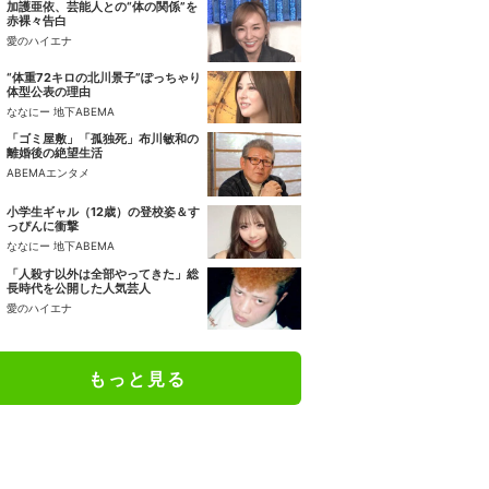
加護亜依、芸能人との“体の関係”を
赤裸々告白
愛のハイエナ
“体重72キロの北川景子”ぽっちゃり
体型公表の理由
ななにー 地下ABEMA
「ゴミ屋敷」「孤独死」布川敏和の
離婚後の絶望生活
ABEMAエンタメ
小学生ギャル（12歳）の登校姿＆す
っぴんに衝撃
ななにー 地下ABEMA
「人殺す以外は全部やってきた」総
長時代を公開した人気芸人
愛のハイエナ
もっと見る