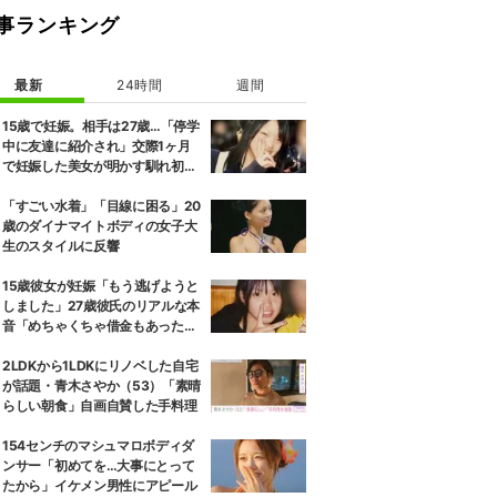
事ランキング
最新
24時間
週間
15歳で妊娠。相手は27歳…「停学
中に友達に紹介され」交際1ヶ月
で妊娠した美女が明かす馴れ初め
に「だいぶ危ねーよ！」小森純も
絶句
「すごい水着」「目線に困る」20
歳のダイナマイトボディの女子大
生のスタイルに反響
15歳彼女が妊娠「もう逃げようと
しました」27歳彼氏のリアルな本
音「めちゃくちゃ借金もあったの
で…」
2LDKから1LDKにリノベした自宅
が話題・青木さやか（53）「素晴
らしい朝食」自画自賛した手料理
154センチのマシュマロボディダ
ンサー「初めてを…大事にとって
たから」イケメン男性にアピール