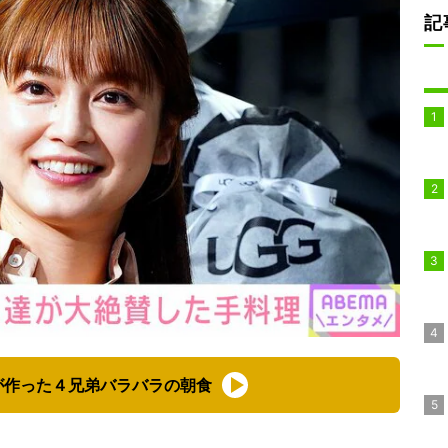
記
が作った４兄弟バラバラの朝食