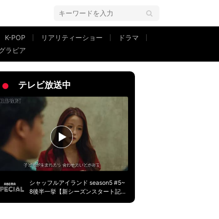
K-POP
リアリティーショー
ドラマ
グラビア
を公開「みんなバクバク食べる」
テレビ放送中
シャッフルアイランド season5 #5~
8後半一挙【新シーズンスタート記
念】