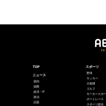
TOP
スポーツ
野球
ニュース
サッカー
国内
大相撲
国際
ゴルフ
経済・IT
モータースポ
政治
ボートレース
話題
スポーツ総合