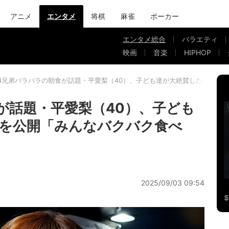
アニメ
エンタメ
将棋
麻雀
ポーカー
エンタメ総合
バラエティ
映画
音楽
HIPHOP
4兄弟バラバラの朝食が話題・平愛梨（40）、子ども達が大絶賛した手料理
が話題・平愛梨（40）、子ども
を公開「みんなバクバク食べ
2025/09/03 09:54