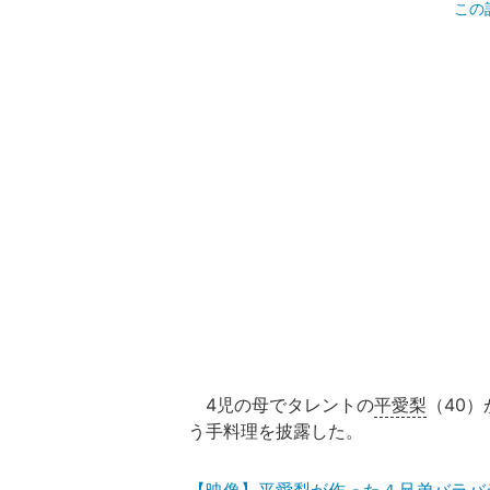
この
4児の母でタレントの
平愛梨
（40）
う手料理を披露した。