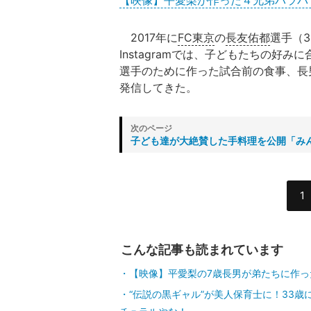
【映像】平愛梨が作った４兄弟バラバ
2017年に
FC東京
の
長友佑都
選手（
Instagramでは、子どもたちの好
選手のために作った試合前の食事、長
発信してきた。
子ども達が大絶賛した手料理を公開「み
1
こんな記事も読まれています
【映像】平愛梨の7歳長男が弟たちに作っ
“伝説の黒ギャル”が美人保育士に！33