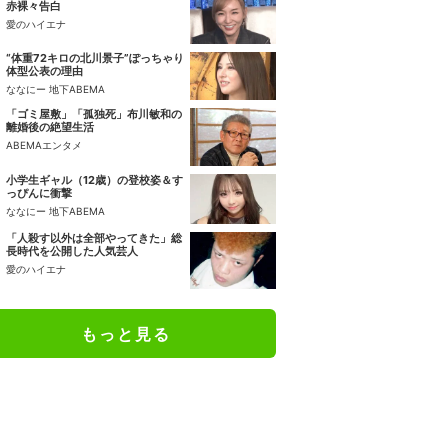
赤裸々告白
愛のハイエナ
“体重72キロの北川景子”ぽっちゃり
体型公表の理由
ななにー 地下ABEMA
「ゴミ屋敷」「孤独死」布川敏和の
離婚後の絶望生活
ABEMAエンタメ
小学生ギャル（12歳）の登校姿＆す
っぴんに衝撃
ななにー 地下ABEMA
「人殺す以外は全部やってきた」総
長時代を公開した人気芸人
愛のハイエナ
もっと見る