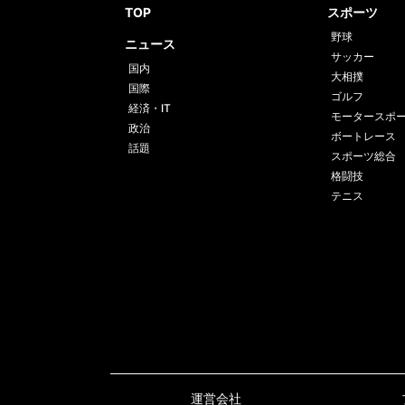
TOP
スポーツ
野球
ニュース
サッカー
国内
大相撲
国際
ゴルフ
経済・IT
モータースポ
政治
ボートレース
話題
スポーツ総合
格闘技
テニス
運営会社