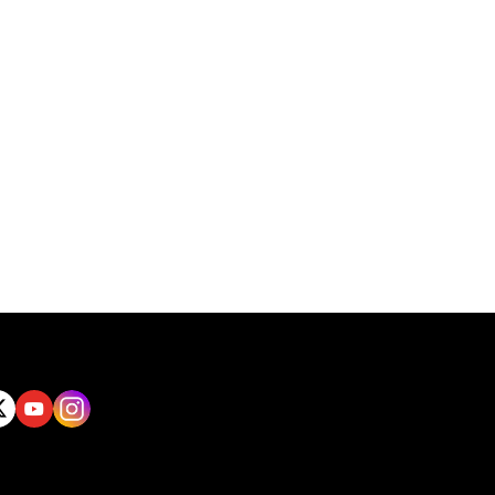
tt
Yout
Insta
ube
gram