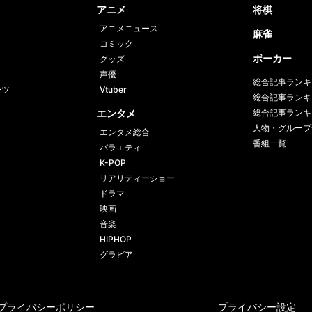
アニメ
将棋
アニメニュース
麻雀
コミック
ポーカー
グッズ
声優
総合記事ランキ
ーツ
Vtuber
総合記事ランキ
エンタメ
総合記事ランキ
人物・グループ
エンタメ総合
番組一覧
バラエティ
K-POP
リアリティーショー
ドラマ
映画
音楽
HIPHOP
グラビア
プライバシーポリシー
プライバシー設定