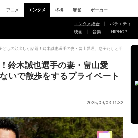
アニメ
エンタメ
将棋
麻雀
ポーカー
エンタメ総合
バラエティ
映画
音楽
HIPHOP
子どもの顔出しが話題！鈴木誠也選手の妻・畠山愛理、息子たちと手をつな
！鈴木誠也選手の妻・畠山愛
つないで散歩をするプライベート
2025/09/03 11:32