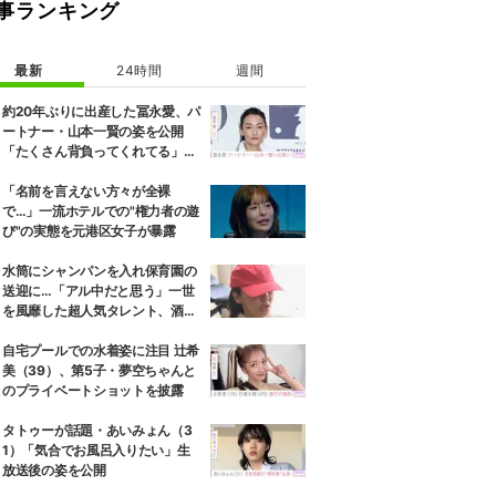
事ランキング
最新
24時間
週間
約20年ぶりに出産した冨永愛、パ
ートナー・山本一賢の姿を公開
「たくさん背負ってくれてる」感
謝の思いをつづる
「名前を言えない方々が全裸
で…」一流ホテルでの"権力者の遊
び"の実態を元港区女子が暴露
水筒にシャンパンを入れ保育園の
送迎に…「アル中だと思う」一世
を風靡した超人気タレント、酒漬
けだった日々を告白
自宅プールでの水着姿に注目 辻希
美（39）、第5子・夢空ちゃんと
のプライベートショットを披露
タトゥーが話題・あいみょん（3
1）「気合でお風呂入りたい」生
放送後の姿を公開