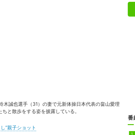
鈴木誠也選手（31）の妻で元新体操日本代表の畠山愛理
、息子たちと散歩をする姿を披露している。
番
し”親子ショット