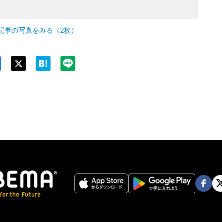
記事の写真をみる（2枚）
Twit
ter
Face
Twi
book
er