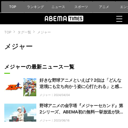
TOP
ランキング
ニュース
スポーツ
アニメ
エン
TOP
タグ一覧
メジャー
メジャー
メジャーの最新ニュース一覧
好きな野球アニメといえば？2位は「どんな
逆境にも立ち向かう姿に心打たれる」と感動
を呼ぶ名作『メジャー』
メジャー｜
2024/04/04
野球アニメの金字塔『メジャーセカンド』第
2シリーズ、ABEMA初の無料一挙放送が決
定！第1シリーズも全話一挙放送
メジャー｜
2023/06/16