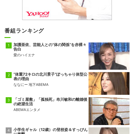
番組ランキング
加護亜依、芸能人との“体の関係”を赤裸々
告白
愛のハイエナ
“体重72キロの北川景子”ぽっちゃり体型公
表の理由
ななにー 地下ABEMA
「ゴミ屋敷」「孤独死」布川敏和の離婚後
の絶望生活
ABEMAエンタメ
小学生ギャル（12歳）の登校姿＆すっぴん
に衝撃