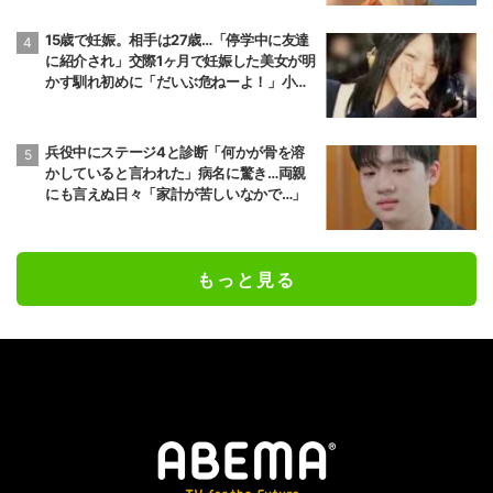
15歳で妊娠。相手は27歳…「停学中に友達
に紹介され」交際1ヶ月で妊娠した美女が明
かす馴れ初めに「だいぶ危ねーよ！」小森
純も絶句
兵役中にステージ4と診断「何かが骨を溶
かしていると言われた」病名に驚き…両親
にも言えぬ日々「家計が苦しいなかで…」
もっと見る