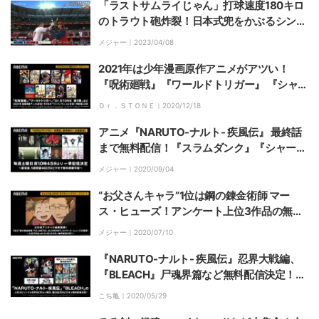
「ラストサムライじゃん」打球速度180キロ
のトラウト砲炸裂！日本式兜をかぶるシン・
セレブレーションに視聴者も驚き「どこから
メジャー｜
2023/04/08
仕入れたんだよw」
2021年は少年漫画原作アニメがアツい！
『呪術廻戦』『ワールドトリガー』 『シャー
マンキング』などABEMAで続々配信
Ｄｒ．ＳＴＯＮＥ｜
2020/12/18
アニメ『NARUTO-ナルト- 疾風伝』 最終話
まで無料配信！『スラムダンク』『シャーマ
ンキング』など少年誌アニメも
メジャー｜
2020/09/04
“お父さんキャラ”1位は鋼の錬金術師 マー
ス・ヒューズ！アンケート上位3作品の無料
配信決定
メジャー｜
2020/07/10
『NARUTO-ナルト- 疾風伝』忍界大戦編、
『BLEACH』尸魂界篇など無料配信決定！少
年誌原作アニメ特集2弾
こち亀｜
2020/05/29