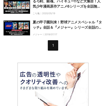
るろ剣、銀魂、ハイキュー!!など大集合！人
気少年漫画原作アニメ6シリーズを全話無料
配信中
こち亀｜
2020/05/19
夏の甲子園到来！野球アニメスペシャル『タ
ッチ』全話＆『メジャー』シリーズ全話の無
料配信決定！
メジャー｜
2019/07/17
1