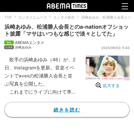
TOP
エンタメニュース
エンタメ総合
浜崎あゆみ、松浦勝人会長とのa-
浜崎あゆみ、松浦勝人会長とのa-nationオフショッ
ト披露「マサはいつもな感じで淡々としてた」
ABEMAエンタメ
浜崎あゆみ
2025/09/03 11:43
歌手の浜崎あゆみ（46）が、2
日、Instagramを更新。音楽イベ
ントでavexの松浦勝人会長と並
ぶ写真を公開した。
拡大する
これまでにライブに向けて準備
を行う仕事のオフショットや、子
どもたちに作ったワンプレートご
続きを読む
はん、ゲームをする息子の姿な
ど、プライベートについても発信
してきた浜崎。2025年8月30日