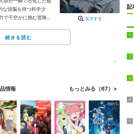
人類が一瞬で石化した数
記
的な頭脳を持つ科学少
力で千空がに挑む冒険譚
拡大する
、週刊少年ジャンプ（集英
4号まで連載され、『次にくる
続きを読む
2位）、『小学館漫画賞』
の累計発行部数は1900
垣理一郎氏、作画：Boich
作品情報
もっとみる（67）