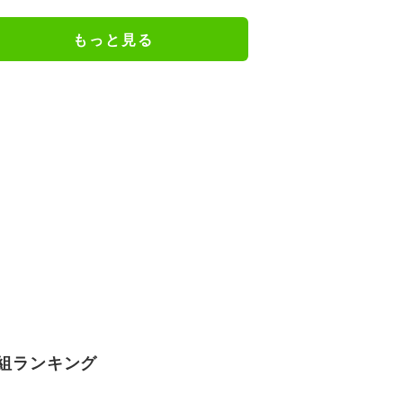
L』第5話エンドカード公開
もっと見る
組ランキング