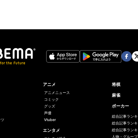
Face
Twi
book
er
アニメ
将棋
アニメニュース
麻雀
コミック
ポーカー
グッズ
声優
総合記事ランキ
ーツ
Vtuber
総合記事ランキ
エンタメ
総合記事ランキ
人物・グループ