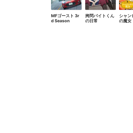
MFゴースト 3r
拷問バイトくん
シャン
d Season
の日常
の魔女