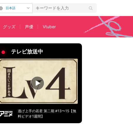
日本語
グッズ
声優
Vtuber
すじ＆先行カット解禁
テレビ放送中
逃げ上手の若君 第二期 #13〜15【無
料ビデオ1週間】