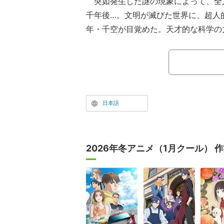
突如発生した謎の現象によって、全
千年後…。文明が滅びた世界に、超人
年・千空が目覚めた。天才的な科学の
TVアニメ「Dr.STONE」。原作は
社）で 2017年14号から 2022年1
マンガ大賞2018』（コミックス部門
（少年向け部門）を受賞し、コミックス
万部突破の『Dr.STONE』（原作：稲
日本語
i氏）。
2026年冬アニメ（1月クール） 