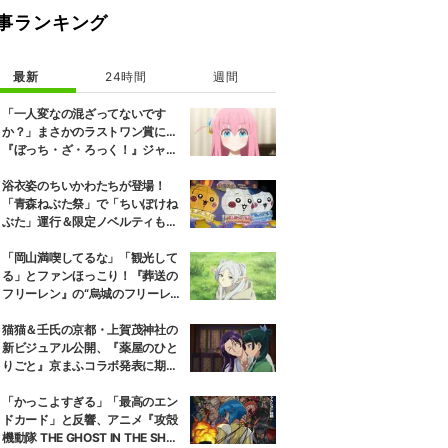
事ランキング
最新
24時間
週間
「一人変なの混ざってないです
か？」まさかのラストワン賞に…
『ぼっち・ざ・ろっく！』ジャー
ジメイド姿にツッコミ殺到
浴衣姿のちいかわたちが登場！
「青森ねぶた祭」で「ちいぽけね
ぶた」運行＆限定ノベルティも配
布
「岡山満喫してるな」「観光して
る」とファンほっこり！『葬送の
フリーレン』の“烏城のフリーレ
ン”に早くも次を期待する声
猫猫＆壬氏の京都・上賀茂神社の
新ビジュアル公開、『薬屋のひと
りごと』京まふコラボ発表に期待
の反響
「かっこよすぎる」「最高のエン
ドカード」と反響、アニメ『攻殻
機動隊 THE GHOST IN THE SHEL