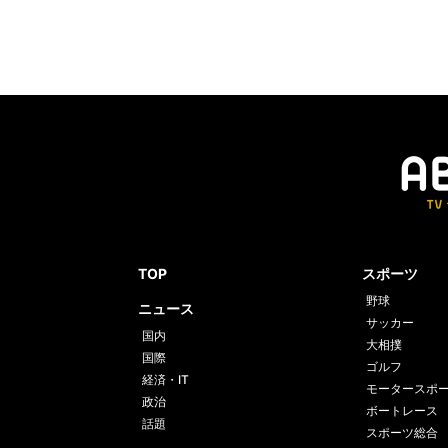
TOP
スポーツ
野球
ニュース
サッカー
国内
大相撲
国際
ゴルフ
経済・IT
モータースポ
政治
ボートレース
話題
スポーツ総合