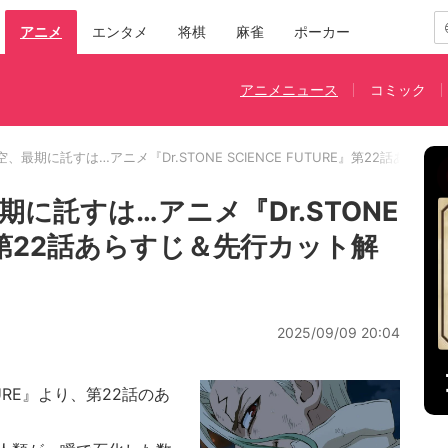
アニメ
エンタメ
将棋
麻雀
ポーカー
アニメニュース
コミック
、最期に託すは…アニメ『Dr.STONE SCIENCE FUTURE』第22話あら
に託すは…アニメ『Dr.STONE
RE』第22話あらすじ＆先行カット解
2025/09/09 20:04
UTURE』より、第22話のあ