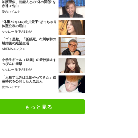
加護亜依、芸能人との“体の関係”を
赤裸々告白
愛のハイエナ
“体重72キロの北川景子”ぽっちゃり
体型公表の理由
ななにー 地下ABEMA
「ゴミ屋敷」「孤独死」布川敏和の
離婚後の絶望生活
ABEMAエンタメ
小学生ギャル（12歳）の登校姿＆す
っぴんに衝撃
ななにー 地下ABEMA
「人殺す以外は全部やってきた」総
長時代を公開した人気芸人
愛のハイエナ
もっと見る