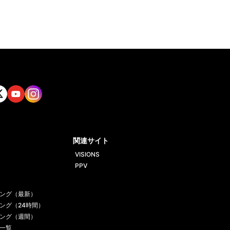
tt
Yout
Insta
ube
gram
関連サイト
VISIONS
PPV
ング（最新）
ング（24時間）
ング（週間）
一覧