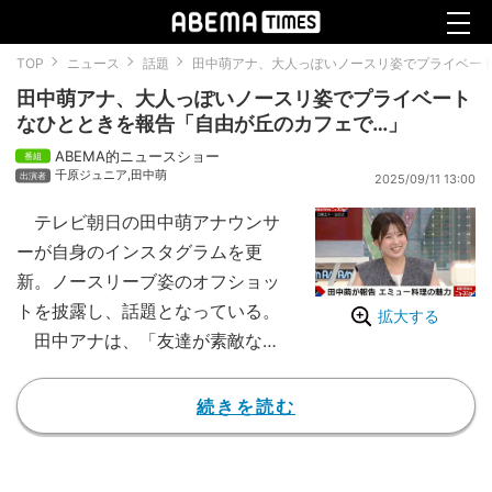
TOP
ニュース
話題
田中萌アナ、大人っぽいノースリ姿でプライベー
田中萌アナ、大人っぽいノースリ姿でプライベート
なひとときを報告「自由が丘のカフェで…」
ABEMA的ニュースショー
千原ジュニア
,
田中萌
2025/09/11 13:00
テレビ朝日の田中萌アナウンサ
ーが自身のインスタグラムを更
新。ノースリーブ姿のオフショッ
トを披露し、話題となっている。
拡大する
田中アナは、「友達が素敵な和
風カフェへ連れていってくれまし
た 都内だけど小旅行に来たみた
続きを読む
いな気持ち たくさんおしゃべり
して楽しかった日」とつづり、白
いノースリーブトップスに黒のロ