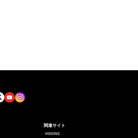
tt
Yout
Insta
ube
gram
関連サイト
VISIONS