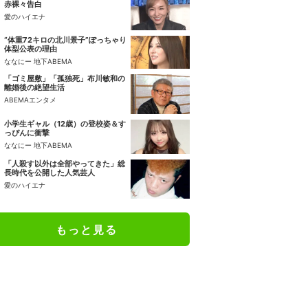
赤裸々告白
愛のハイエナ
“体重72キロの北川景子”ぽっちゃり
体型公表の理由
ななにー 地下ABEMA
「ゴミ屋敷」「孤独死」布川敏和の
離婚後の絶望生活
ABEMAエンタメ
小学生ギャル（12歳）の登校姿＆す
っぴんに衝撃
ななにー 地下ABEMA
「人殺す以外は全部やってきた」総
長時代を公開した人気芸人
愛のハイエナ
もっと見る