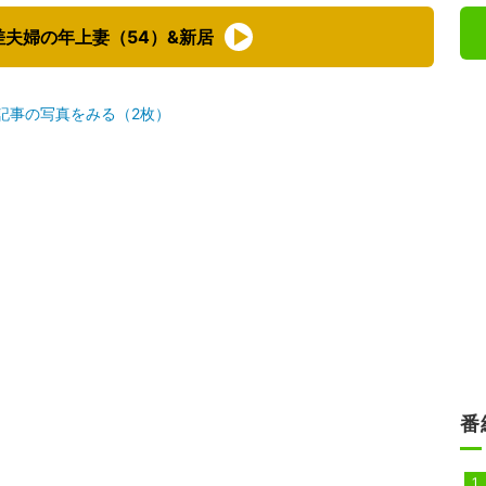
差夫婦の年上妻（54）&新居
記事の写真をみる（2枚）
番