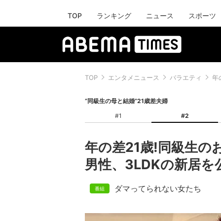
TOP
ランキング
ニュース
スポーツ
TOP
エンタメニュース
バラエティ
年
“同級生の母と結婚”21歳差夫婦
#1
#2
年の差21歳!同級生の
男性、3LDKの新居
ダマってられない女たち