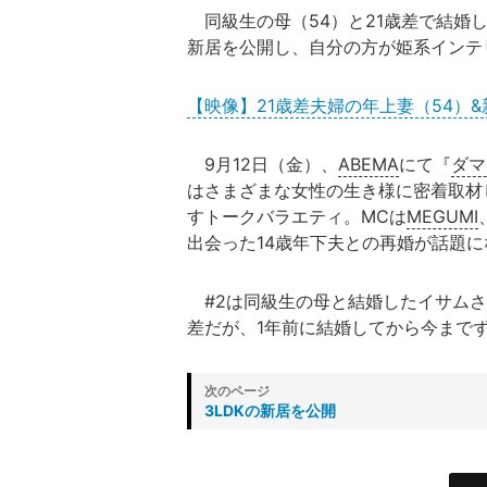
同級生の母（54）と21歳差で結婚し
新居を公開し、自分の方が姫系インテ
【映像】21歳差夫婦の年上妻（54）&
9月12日（金）、
ABEMA
にて『
ダマ
はさまざまな女性の生き様に密着取材
すトークバラエティ。MCは
MEGUMI
出会った14歳年下夫との再婚が話題に
#2は同級生の母と結婚したイサムさん
差だが、1年前に結婚してから今まで
3LDKの新居を公開