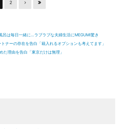
2
風呂は毎日一緒に…ラブラブな夫婦生活にMEGUMI驚き
上パートナーの存在を告白「籍入れるオプションも考えてます」
始めた理由を告白「東京だけは無理」