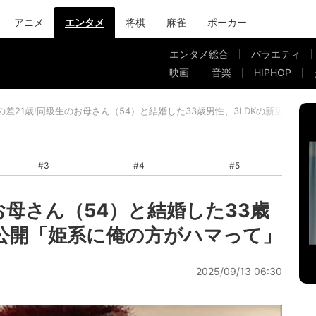
アニメ
エンタメ
将棋
麻雀
ポーカー
エンタメ総合
バラエティ
映画
音楽
HIPHOP
の差21歳!同級生のお母さん（54）と結婚した33歳男性、3LDKの新居を公
#3
#4
#5
お母さん（54）と結婚した33歳
を公開「姫系に俺の方がハマって」
2025/09/13 06:30