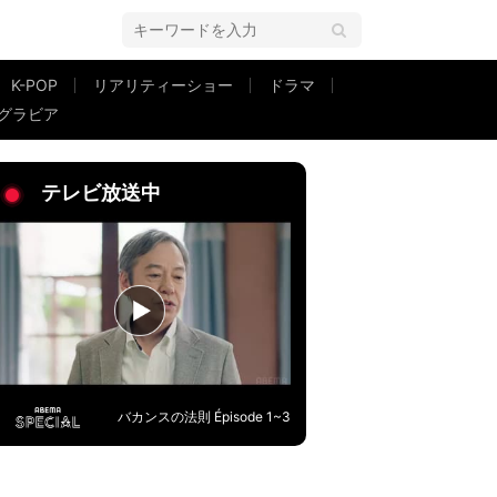
K-POP
リアリティーショー
ドラマ
グラビア
開「姫系に俺の方がハマって」
テレビ放送中
バカンスの法則 Épisode 1~3