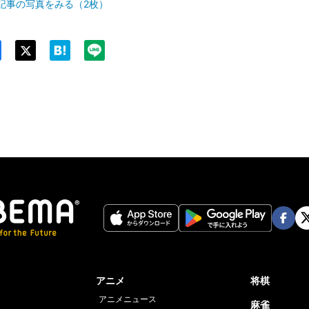
記事の写真をみる（2枚）
Twit
ter
Face
Twi
book
er
アニメ
将棋
アニメニュース
麻雀