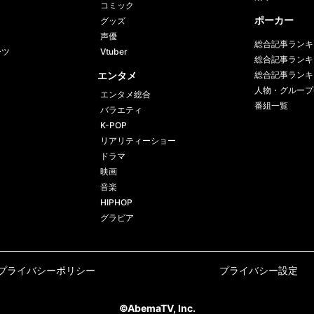
コミック
ポーカー
グッズ
声優
総合記事ランキ
ーツ
Vtuber
総合記事ランキ
エンタメ
総合記事ランキ
人物・グループ
エンタメ総合
番組一覧
バラエティ
K-POP
リアリティーショー
ドラマ
映画
音楽
HIPHOP
グラビア
プライバシーポリシー
プライバシー設定
©AbemaTV, Inc.