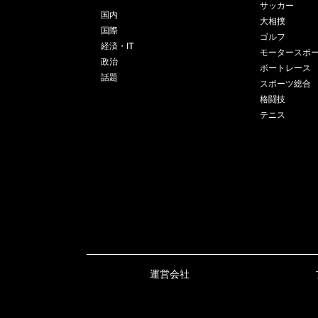
サッカー
国内
大相撲
国際
ゴルフ
経済・IT
モータースポ
政治
ボートレース
話題
スポーツ総合
格闘技
テニス
運営会社