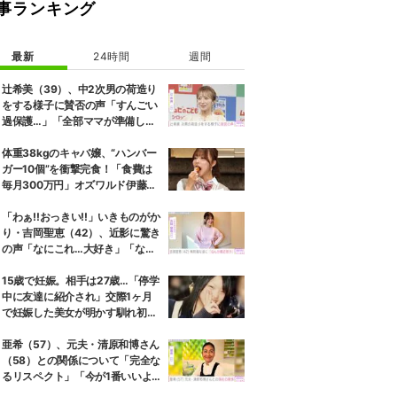
事ランキング
最新
24時間
週間
辻希美（39）、中2次男の荷造り
をする様子に賛否の声「すんごい
過保護…」「全部ママが準備して
くれるんだ」
体重38kgのキャバ嬢、“ハンバー
ガー10個”を衝撃完食！「食費は
毎月300万円」オズワルド伊藤も
唖然
「わぁ!!おっきい!!」いきものがか
り・吉岡聖恵（42）、近影に驚き
の声「なにこれ…大好き」「なん
か親近感が」
15歳で妊娠。相手は27歳…「停学
中に友達に紹介され」交際1ヶ月
で妊娠した美女が明かす馴れ初め
に「だいぶ危ねーよ！」小森純も
絶句
亜希（57）、元夫・清原和博さん
（58）との関係について「完全な
るリスペクト」「今が1番いいよ
ね」