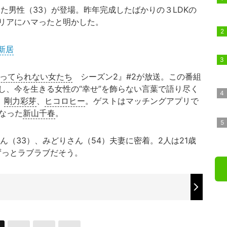
た男性（33）が登場。昨年完成したばかりの３LDKの
リアにハマったと明かした。
新居
ってられない女たち
シーズン2』#2が放送。この番組
し、今を生きる女性の“幸せ”を飾らない言葉で語り尽く
、
剛力彩芽
、
ヒコロヒー
。ゲストはマッチングアプリで
なった
新山千春
。
（33）、みどりさん（54）夫妻に密着。2人は21歳
ずっとラブラブだそう。