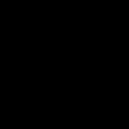
カテゴリ
ニュース
スポーツ
アニメ
エンタメ