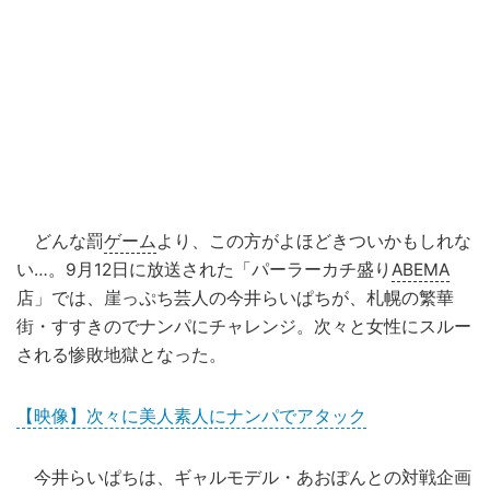
どんな罰
ゲーム
より、この方がよほどきついかもしれな
い…。9月12日に放送された「パーラーカチ盛り
ABEMA
店」では、崖っぷち芸人の今井らいぱちが、札幌の繁華
街・すすきのでナンパにチャレンジ。次々と女性にスルー
される惨敗地獄となった。
【映像】次々に美人素人にナンパでアタック
今井らいぱちは、ギャルモデル・あおぽんとの対戦企画