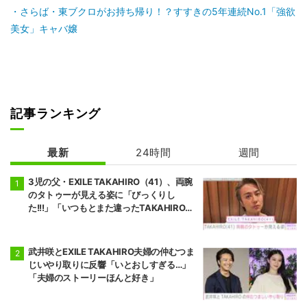
さらば・東ブクロがお持ち帰り！？すすきの5年連続No.1「強欲
美女」キャバ嬢
記事ランキング
最新
24時間
週間
3児の父・EXILE TAKAHIRO（41）、両腕
のタトゥーが見える姿に「びっくりし
た!!!」「いつもとまた違ったTAKAHIROさ
ん」などの反響
武井咲とEXILE TAKAHIRO夫婦の仲むつま
じいやり取りに反響「いとおしすぎる…」
「夫婦のストーリーほんと好き」