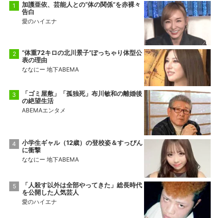
加護亜依、芸能人との“体の関係”を赤裸々
告白
愛のハイエナ
“体重72キロの北川景子”ぽっちゃり体型公
表の理由
ななにー 地下ABEMA
「ゴミ屋敷」「孤独死」布川敏和の離婚後
の絶望生活
ABEMAエンタメ
小学生ギャル（12歳）の登校姿＆すっぴん
に衝撃
ななにー 地下ABEMA
「人殺す以外は全部やってきた」総長時代
を公開した人気芸人
愛のハイエナ