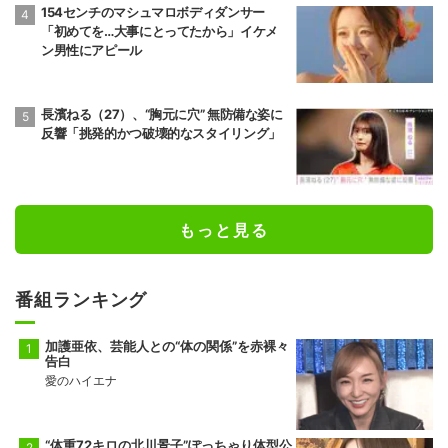
154センチのマシュマロボディダンサー
「初めてを…大事にとってたから」イケメ
ン男性にアピール
長濱ねる（27）、“胸元に穴” 無防備な姿に
反響「挑発的かつ破壊的なスタイリング」
もっと見る
番組ランキング
加護亜依、芸能人との“体の関係”を赤裸々
告白
愛のハイエナ
“体重72キロの北川景子”ぽっちゃり体型公