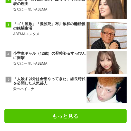
表の理由
ななにー 地下ABEMA
「ゴミ屋敷」「孤独死」布川敏和の離婚後
の絶望生活
ABEMAエンタメ
小学生ギャル（12歳）の登校姿＆すっぴん
に衝撃
ななにー 地下ABEMA
「人殺す以外は全部やってきた」総長時代
を公開した人気芸人
愛のハイエナ
もっと見る