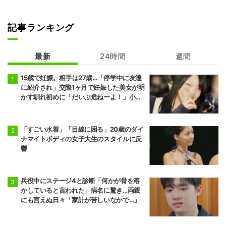
記事ランキング
最新
24時間
週間
15歳で妊娠。相手は27歳…「停学中に友達
に紹介され」交際1ヶ月で妊娠した美女が明
かす馴れ初めに「だいぶ危ねーよ！」小森
純も絶句
「すごい水着」「目線に困る」20歳のダイ
ナマイトボディの女子大生のスタイルに反
響
兵役中にステージ4と診断「何かが骨を溶
かしていると言われた」病名に驚き…両親
にも言えぬ日々「家計が苦しいなかで…」