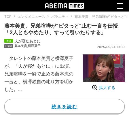
TOP
エンタメニュース
バラエティ
藤本美貴、兄弟喧嘩が“ピタっと”
藤本美貴、兄弟喧嘩が“ピタっと”止む一言を伝授
「2人ともやめたり、すって引いたりする」
夫が寝たあとに
藤本美貴
,
横澤夏子
2025/09/24 19:30
タレントの藤本美貴と横澤夏子
が、「夫が寝たあとに」に出演。
兄弟喧嘩を一瞬で止める藤本流の
一言と、横澤独自の叱り方を明か
拡大する
した。
同番組は、3児のママである藤
本美貴と横澤夏子がMCを務め
続きを読む
る、“ママの本音”を語り尽くす育
児家事特化バラエティ。9月23日
の回では、お笑い芸人・小島よし