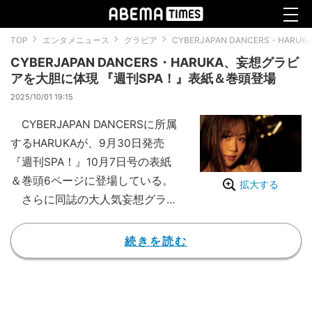
TOP
エンタメニュース
グラビア
CYBERJAPAN DANCERS・H
CYBERJAPAN DANCERS・HARUKA、妄想グラビ
アを大胆に体現 『週刊SPA！』表紙＆巻頭登場
2025/10/01 19:15
CYBERJAPAN DANCERSに所属
するHARUKAが、9月30日発売
『週刊SPA！』10月7日号の表紙
＆巻頭6ページに登場している。
拡大する
さらに同誌の大人気妄想グラビ
ア「このあと、どうする？」で
は、『R-1グランプリ』決勝の常
続きを読む
連の芸人・マツモトクラブが手掛
けたシナリオを大胆に体現。
舞台は行きつけのスナック。カ