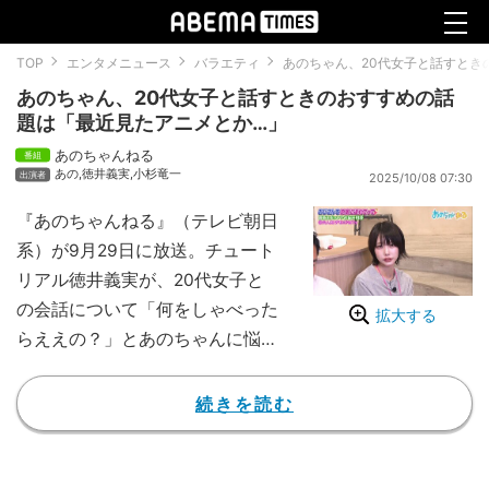
TOP
エンタメニュース
バラエティ
あのちゃん、20代女子と話すとき
あのちゃん、20代女子と話すときのおすすめの話
題は「最近見たアニメとか…」
あのちゃんねる
あの
,
徳井義実
,
小杉竜一
2025/10/08 07:30
『あのちゃんねる』（テレビ朝日
系）が9月29日に放送。チュート
リアル徳井義実が、20代女子と
の会話について「何をしゃべった
拡大する
らええの？」とあのちゃんに悩み
相談した。
徳井は、20代女子の現場マネ
続きを読む
ージャーと2人きりになったとき
の会話に困っていると切り出し、
「喋らなくても喋り過ぎても気ま