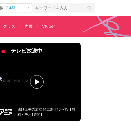
日本語
グッズ
声優
Vtuber
賢章・上田麗奈・諏訪部順一のコメント到着
テレビ放送中
逃げ上手の若君 第二期 #13〜15【無
料ビデオ1週間】