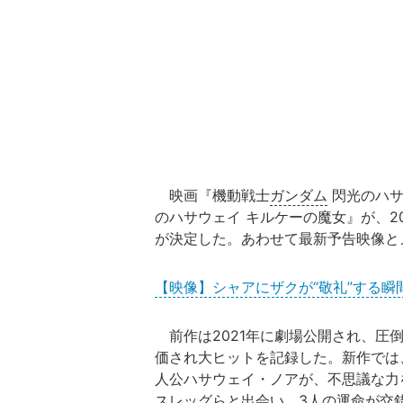
映画『機動戦士
ガンダム
閃光のハサ
のハサウェイ キルケーの魔女』が、20
が決定した。あわせて最新予告映像と
【映像】シャアにザクが“敬礼”する瞬間
前作は2021年に劇場公開され、圧
価され大ヒットを記録した。新作では
人公ハサウェイ・ノアが、不思議な力
スレッグらと出会い、3人の運命が交