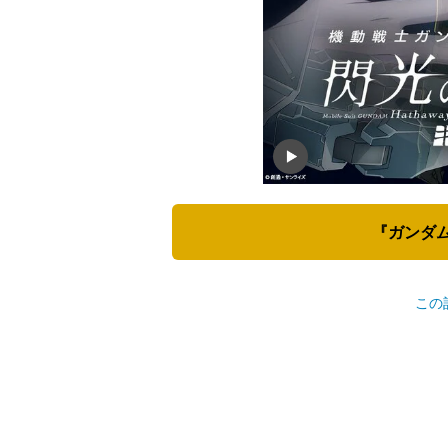
『ガンダ
この