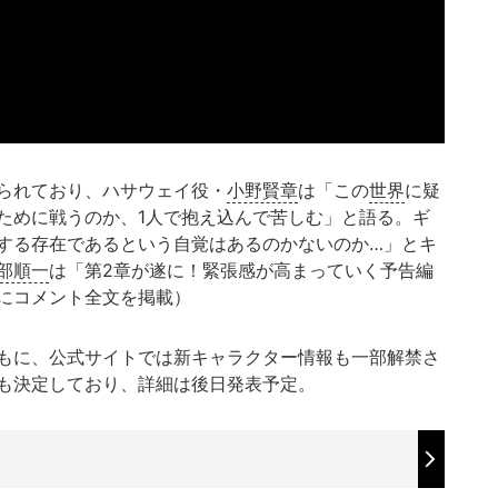
られており、ハサウェイ役・
小野賢章
は「この
世界
に疑
ために戦うのか、1人で抱え込んで苦しむ」と語る。ギ
する存在であるという自覚はあるのかないのか…」とキ
部順一
は「第2章が遂に！緊張感が高まっていく予告編
にコメント全文を掲載）
もに、公式サイトでは新キャラクター情報も一部解禁さ
も決定しており、詳細は後日発表予定。