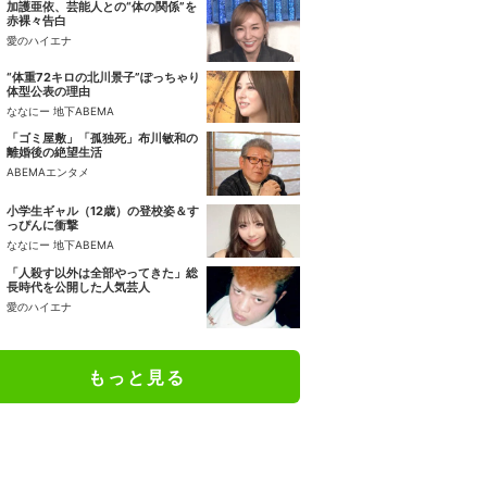
加護亜依、芸能人との“体の関係”を
赤裸々告白
愛のハイエナ
“体重72キロの北川景子”ぽっちゃり
体型公表の理由
ななにー 地下ABEMA
「ゴミ屋敷」「孤独死」布川敏和の
離婚後の絶望生活
ABEMAエンタメ
小学生ギャル（12歳）の登校姿＆す
っぴんに衝撃
ななにー 地下ABEMA
「人殺す以外は全部やってきた」総
長時代を公開した人気芸人
愛のハイエナ
もっと見る