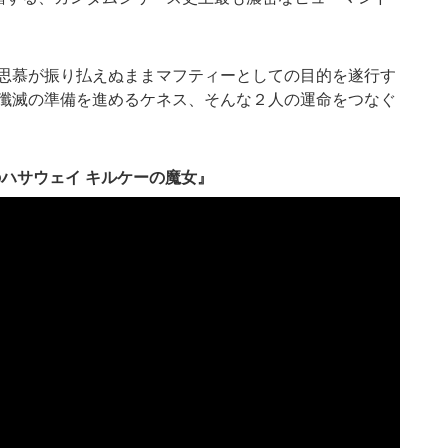
思慕が振り払えぬままマフティーとしての目的を遂行す
殲滅の準備を進めるケネス、そんな２人の運命をつなぐ
ハサウェイ キルケーの魔女』