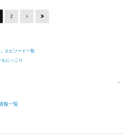
2
uX』エピソード一覧
ンもにっこり
情報一覧