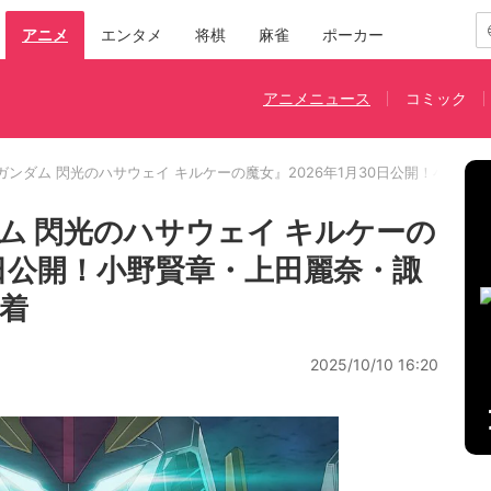
アニメ
エンタメ
将棋
麻雀
ポーカー
アニメニュース
コミック
ガンダム 閃光のハサウェイ キルケーの魔女』2026年1月30日公開！小野
ム 閃光のハサウェイ キルケーの
0日公開！小野賢章・上田麗奈・諏
着
2025/10/10 16:20