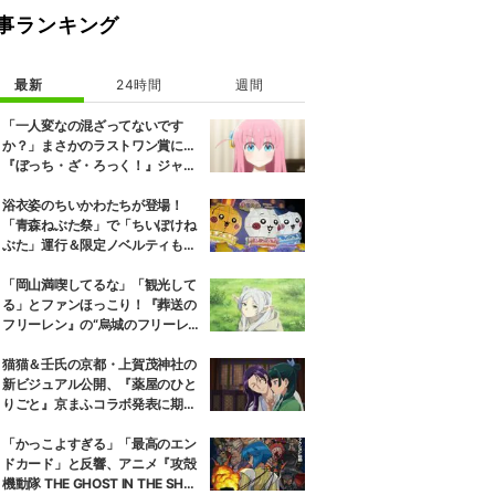
事ランキング
最新
24時間
週間
「一人変なの混ざってないです
か？」まさかのラストワン賞に…
『ぼっち・ざ・ろっく！』ジャー
ジメイド姿にツッコミ殺到
浴衣姿のちいかわたちが登場！
「青森ねぶた祭」で「ちいぽけね
ぶた」運行＆限定ノベルティも配
布
「岡山満喫してるな」「観光して
る」とファンほっこり！『葬送の
フリーレン』の“烏城のフリーレ
ン”に早くも次を期待する声
猫猫＆壬氏の京都・上賀茂神社の
新ビジュアル公開、『薬屋のひと
りごと』京まふコラボ発表に期待
の反響
「かっこよすぎる」「最高のエン
ドカード」と反響、アニメ『攻殻
機動隊 THE GHOST IN THE SHEL