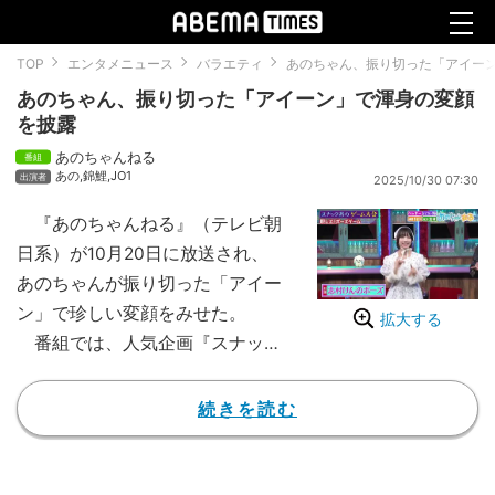
TOP
エンタメニュース
バラエティ
あのちゃん、振り切った「アイー
あのちゃん、振り切った「アイーン」で渾身の変顔
を披露
あのちゃんねる
あの
,
錦鯉
,
JO1
2025/10/30 07:30
『あのちゃんねる』（テレビ朝
日系）が10月20日に放送され、
あのちゃんが振り切った「アイー
ン」で珍しい変顔をみせた。
拡大する
番組では、人気企画『スナック
あの』でゲーム大会を実施。オズ
ワルド・伊藤俊介が進行を務め、
続きを読む
JO1・金城碧海、錦鯉・長谷川雅
紀、ベッキーが“あのママ”と一緒
に様々なゲームに挑戦した。