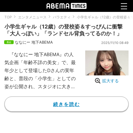
TOP
エンタメニュース
バラエティ
小学生ギャル（12歳）の登校姿＆
小学生ギャル（12歳）の登校姿＆すっぴんに衝撃
「大人っぽい」「ランドセル背負ってるのか！」
ななにー 地下ABEMA
2025/11/10 08:49
『ななにー 地下ABEMA』の人
気企画「年齢不詳の美女」で、最
年少として登場したDさんの実年
齢と、普段の「小学生」としての
拡大する
姿が公開され、スタジオに大きな
衝撃が走った。
ABEMAにて11月9日（日）に放
続きを読む
送された『ななにー 地下ABEM
A』#93では、「一体何歳!? 年齢
不詳の美女」を展開。年齢がわか