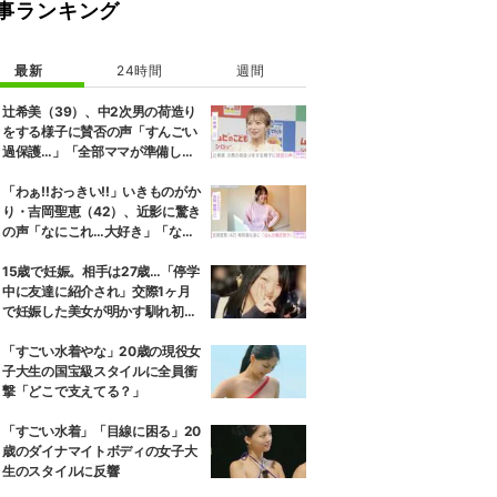
事ランキング
最新
24時間
週間
辻希美（39）、中2次男の荷造り
をする様子に賛否の声「すんごい
過保護…」「全部ママが準備して
くれるんだ」
「わぁ!!おっきい!!」いきものがか
り・吉岡聖恵（42）、近影に驚き
の声「なにこれ…大好き」「なん
か親近感が」
15歳で妊娠。相手は27歳…「停学
中に友達に紹介され」交際1ヶ月
で妊娠した美女が明かす馴れ初め
に「だいぶ危ねーよ！」小森純も
絶句
「すごい水着やな」20歳の現役女
子大生の国宝級スタイルに全員衝
撃「どこで支えてる？」
「すごい水着」「目線に困る」20
歳のダイナマイトボディの女子大
生のスタイルに反響