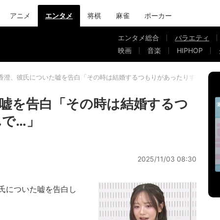
アニメ
エンタメ
将棋
麻雀
ポーカー
エンタメ総合
バラエティ
映画
音楽
HIPHOP
香澄、彼氏についた嘘を告白「その時は結婚するつもりがあったりするんで
嘘を告白「その時は結婚するつ
で…」
2025/11/03 08:30
氏についた嘘を告白し