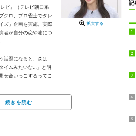
記
テレビ』（テレビ朝日系
ブクロ、プロ雀士でタレ
拡大する
イズ」企画を実施。実際
演者が自分の恋や嘘につ
。
う話題になると、森は
タイムみたいな…」と明
見せ合いっこするってこ
続きを読む