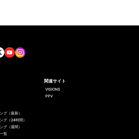
tt
Yout
Insta
ube
gram
関連サイト
VISIONS
PPV
ング（最新）
ング（24時間）
ング（週間）
一覧