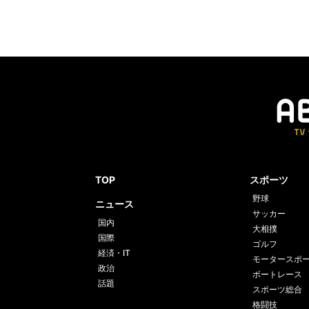
TOP
スポーツ
野球
ニュース
サッカー
国内
大相撲
国際
ゴルフ
経済・IT
モータースポ
政治
ボートレース
話題
スポーツ総合
格闘技