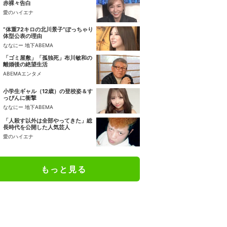
赤裸々告白
愛のハイエナ
“体重72キロの北川景子”ぽっちゃり
体型公表の理由
ななにー 地下ABEMA
「ゴミ屋敷」「孤独死」布川敏和の
離婚後の絶望生活
ABEMAエンタメ
小学生ギャル（12歳）の登校姿＆す
っぴんに衝撃
ななにー 地下ABEMA
「人殺す以外は全部やってきた」総
長時代を公開した人気芸人
愛のハイエナ
もっと見る