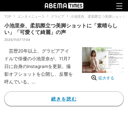
TOP
エンタメニュース
グラビア
小池里奈、柔肌際立つ美脚ショット
小池里奈、柔肌際立つ美脚ショットに「素晴らし
い」「可愛くて綺麗」の声
2025/11/07 17:04
芸歴20年以上、グラビアアイ
ドルで俳優の小池里奈が、11月7
日に自身のInstagramを更新。撮
影オフショットを公開し、反響を
拡大する
呼んでいる。
小池は「写真は現在発売中のF
RIDAY撮影時のマネージャーオフ
続きを読む
ショット」とコメントし、最新デ
ジタル写真集の表紙カットと笑顔
がキュートなオフショットを公