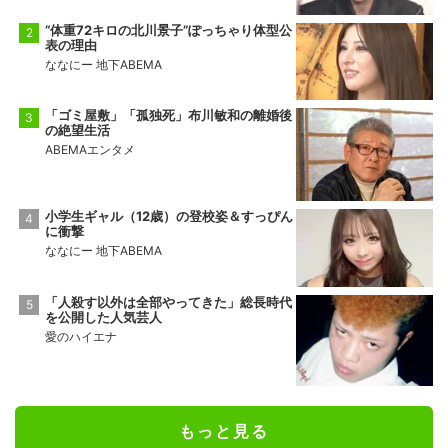
“体重72キロの北川景子”ぽっちゃり体型公
表の理由
ななにー 地下ABEMA
「ゴミ屋敷」「孤独死」布川敏和の離婚後
の絶望生活
ABEMAエンタメ
小学生ギャル（12歳）の登校姿＆すっぴん
に衝撃
ななにー 地下ABEMA
「人殺す以外は全部やってきた」総長時代
を公開した人気芸人
愛のハイエナ
もっと見る