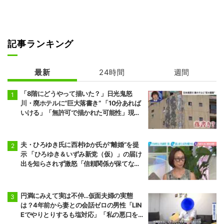
記事ランキング
最新
24時間
週間
「8階にどうやって描いた？」日光鬼怒
川・廃ホテルに“巨大落書き” 「10分あれば
いける」「無許可で描かれた可能性」現役
アーティストらが見解
夫・ひろゆき氏に西村ゆか氏が“離婚”を提
示 「ひろゆき＆いずみ新党（仮）」の届け
出を知らされず激怒「信頼関係が保てない
状態で夫婦を続けるのは無理」
円満にみえて実は不仲…仮面夫婦の実態
は？4年前から妻との会話ゼロの男性「LIN
Eでやりとりするも塩対応」「私の悪口を