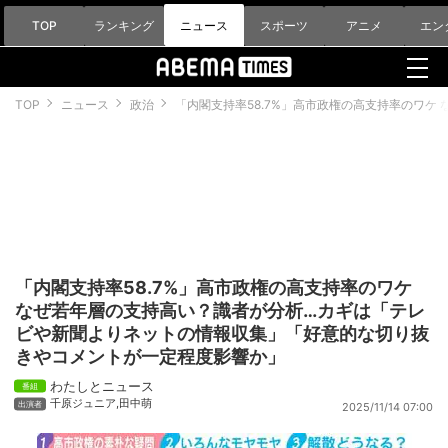
TOP
ランキング
ニュース
スポーツ
アニメ
エン
TOP
ニュース
政治
「内閣支持率58.7%」高市政権の高支持率のワ
「内閣支持率58.7%」高市政権の高支持率のワケ
なぜ若年層の支持高い？識者が分析…カギは「テレ
ビや新聞よりネットの情報収集」「好意的な切り抜
きやコメントが一定程度影響か」
わたしとニュース
千原ジュニア
,
田中萌
2025/11/14 07:00