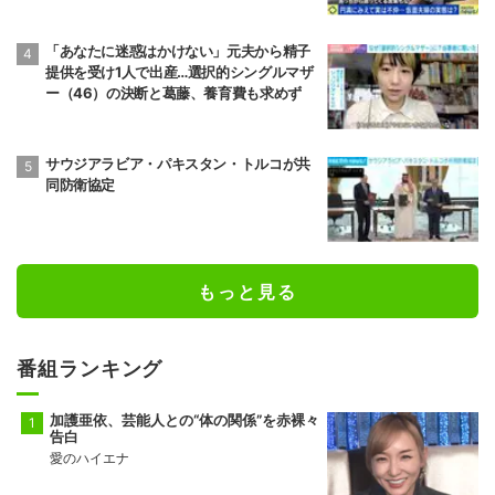
言うから娘は寄り付いてこない」
「あなたに迷惑はかけない」元夫から精子
提供を受け1人で出産…選択的シングルマザ
ー（46）の決断と葛藤、養育費も求めず
サウジアラビア・パキスタン・トルコが共
同防衛協定
もっと見る
番組ランキング
加護亜依、芸能人との“体の関係”を赤裸々
告白
愛のハイエナ