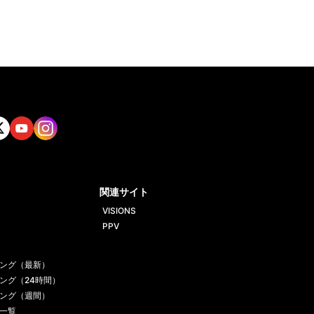
tt
Yout
Insta
ube
gram
関連サイト
VISIONS
PPV
ング（最新）
ング（24時間）
ング（週間）
一覧