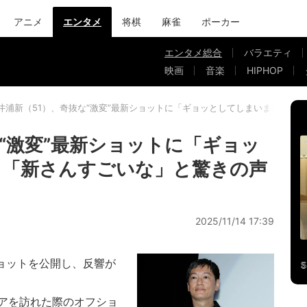
アニメ
エンタメ
将棋
麻雀
ポーカー
エンタメ総合
バラエティ
映画
音楽
HIPHOP
井浦新（51）、奇抜な“激変”最新ショットに「ギョッとしてしまいました」
な“激変”最新ショットに「ギョッ
」「新さんすごいな」と驚きの声
2025/11/14 17:39
ショットを公開し、反響が
アを訪れた際のオフショ