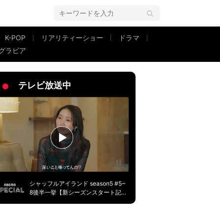
K-POP
リアリティーショー
ドラマ
グラビア
「新さんすごいな」と驚きの声
テレビ放送中
シャッフルアイランド season5 #5~
8後半一挙【新シーズンスタート記
念】