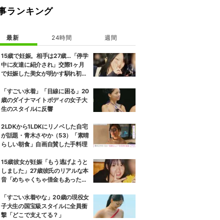
事ランキング
最新
24時間
週間
15歳で妊娠。相手は27歳…「停学
中に友達に紹介され」交際1ヶ月
で妊娠した美女が明かす馴れ初め
に「だいぶ危ねーよ！」小森純も
絶句
「すごい水着」「目線に困る」20
歳のダイナマイトボディの女子大
生のスタイルに反響
2LDKから1LDKにリノベした自宅
が話題・青木さやか（53）「素晴
らしい朝食」自画自賛した手料理
15歳彼女が妊娠「もう逃げようと
しました」27歳彼氏のリアルな本
音「めちゃくちゃ借金もあったの
で…」
「すごい水着やな」20歳の現役女
子大生の国宝級スタイルに全員衝
撃「どこで支えてる？」