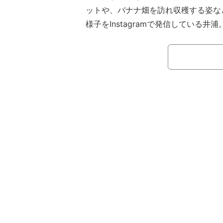
ットや、バナナ畑を訪れ収穫する姿な
様子をInstagramで発信している井浦
2025年11月3日の投稿では海外に
「髪形がすこ〜しだけ変わったのは気
奇抜な髪形が印象的な姿を披露し、話