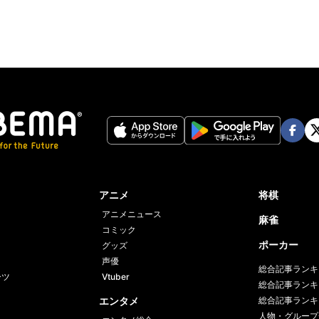
Face
Twi
book
er
アニメ
将棋
アニメニュース
麻雀
コミック
ポーカー
グッズ
声優
総合記事ランキ
ーツ
Vtuber
総合記事ランキ
エンタメ
総合記事ランキ
人物・グループ