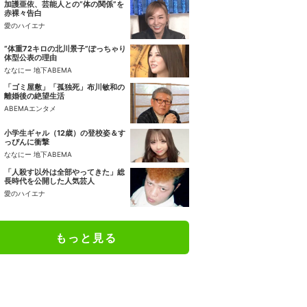
加護亜依、芸能人との“体の関係”を
赤裸々告白
愛のハイエナ
“体重72キロの北川景子”ぽっちゃり
体型公表の理由
ななにー 地下ABEMA
「ゴミ屋敷」「孤独死」布川敏和の
離婚後の絶望生活
ABEMAエンタメ
小学生ギャル（12歳）の登校姿＆す
っぴんに衝撃
ななにー 地下ABEMA
「人殺す以外は全部やってきた」総
長時代を公開した人気芸人
愛のハイエナ
もっと見る