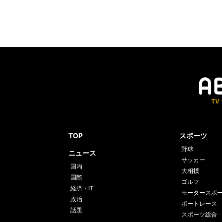
TOP
スポーツ
野球
ニュース
サッカー
国内
大相撲
国際
ゴルフ
経済・IT
モータースポ
政治
ボートレース
話題
スポーツ総合