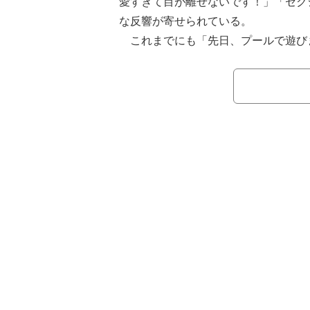
愛すぎて目が離せないです！」「セク
な反響が寄せられている。
これまでにも「先日、プールで遊び
着姿ではしゃぐ動画や、「できる女感
ません。いやん うっふん」とつづっ
決める写真。さらには、デコルテやお
を、Instagramで発信している大沢。