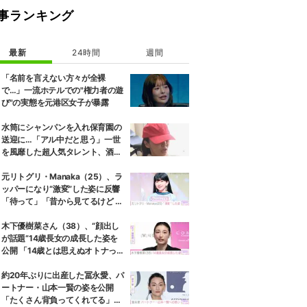
事ランキング
最新
24時間
週間
「名前を言えない方々が全裸
で…」一流ホテルでの"権力者の遊
び"の実態を元港区女子が暴露
水筒にシャンパンを入れ保育園の
送迎に…「アル中だと思う」一世
を風靡した超人気タレント、酒漬
けだった日々を告白
元リトグリ・Manaka（25）、ラ
ッパーになり“激変”した姿に反響
「待って」「昔から見てるけど 最
近ずっと可愛くなってる」
木下優樹菜さん（38）、“顔出し
が話題”14歳長女の成長した姿を
公開 「14歳とは思えぬオトナっぽ
さ」「優樹菜ちゃんにそっくりす
ぎる」など反響
約20年ぶりに出産した冨永愛、パ
ートナー・山本一賢の姿を公開
「たくさん背負ってくれてる」感