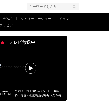
K-POP
リアリティーショー
ドラマ
グラビア
「セクシーです！」「目が離せない」
テレビ放送中
あの頃、君を追いかけた【~8/9無
料！青春・恋愛映画が毎月入荷＆毎
週無料】