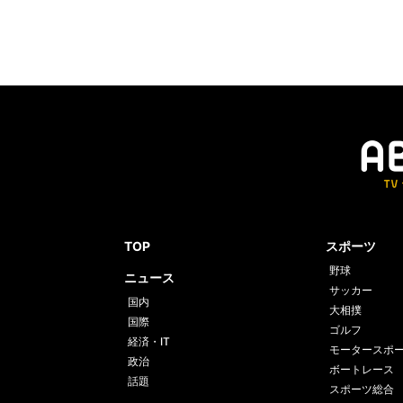
TOP
スポーツ
野球
ニュース
サッカー
国内
大相撲
国際
ゴルフ
経済・IT
モータースポ
政治
ボートレース
話題
スポーツ総合