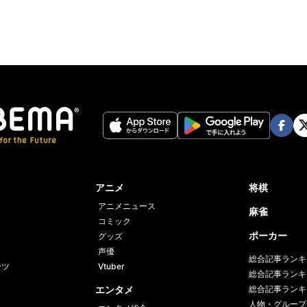
Face
Twi
book
er
アニメ
将棋
アニメニュース
麻雀
コミック
ポーカー
グッズ
声優
総合記事ランキ
ーツ
Vtuber
総合記事ランキ
エンタメ
総合記事ランキ
人物・グループ