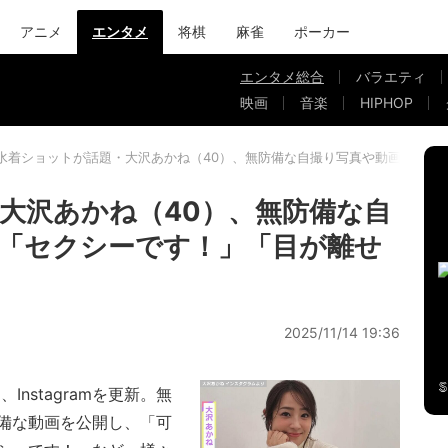
アニメ
エンタメ
将棋
麻雀
ポーカー
エンタメ総合
バラエティ
映画
音楽
HIPHOP
水着ショットが話題・大沢あかね（40）、無防備な自撮り写真や動画に反響
大沢あかね（40）、無防備な自
「セクシーです！」「目が離せ
2025/11/14 19:36
nstagramを更新。無
備な動画を公開し、「可