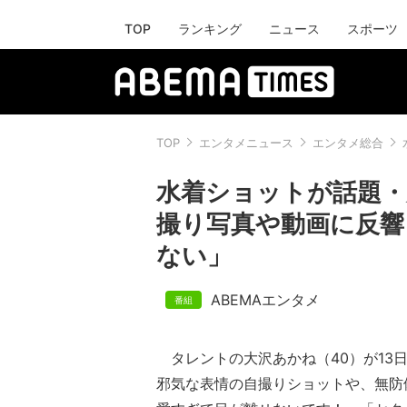
TOP
ランキング
ニュース
スポーツ
TOP
エンタメニュース
エンタメ総合
水着ショットが話題・
撮り写真や動画に反響
ない」
ABEMAエンタメ
タレントの大沢あかね（40）が13日、I
邪気な表情の自撮りショットや、無防