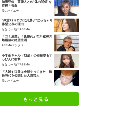
加護亜依、芸能人との“体の関係”を
赤裸々告白
愛のハイエナ
“体重72キロの北川景子”ぽっちゃり
体型公表の理由
ななにー 地下ABEMA
「ゴミ屋敷」「孤独死」布川敏和の
離婚後の絶望生活
ABEMAエンタメ
小学生ギャル（12歳）の登校姿＆す
っぴんに衝撃
ななにー 地下ABEMA
「人殺す以外は全部やってきた」総
長時代を公開した人気芸人
愛のハイエナ
もっと見る