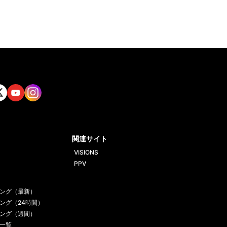
tt
Yout
Insta
ube
gram
関連サイト
VISIONS
PPV
ング（最新）
ング（24時間）
ング（週間）
一覧